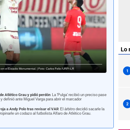
Lo 
au en el Estadio Monumental. | Foto: Carlos Felix /URPI-LR
1
 de Atlético Grau y pidió perdón
La 'Pulga' recibió un preciso pase
 y definió ante Miguel Varga para abrir el marcador
2
 roja a Andy Polo tras revisar el VAR
El árbitro decidió sacarle la
ropinarle un codazo al futbolista Alfaro de Atlético Grau.