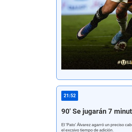
21:52
90' Se jugarán 7 minu
El 'Pato' Álvarez agarró un preciso c
el excsivo tiempo de adición.