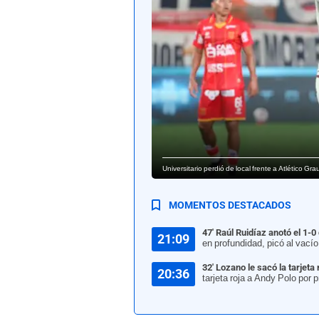
Universitario perdió de local frente a Atlético Gr
MOMENTOS DESTACADOS
47' Raúl Ruidíaz anotó el 1-0
21:09
en profundidad, picó al vacío
32' Lozano le sacó la tarjeta
20:36
tarjeta roja a Andy Polo por p