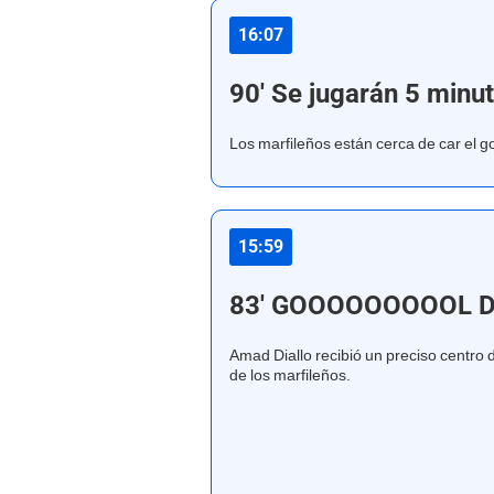
16:07
90' Se jugarán 5 minu
Los marfileños están cerca de car el g
15:59
83' GOOOOOOOOOL D
Amad Diallo recibió un preciso centro 
de los marfileños.