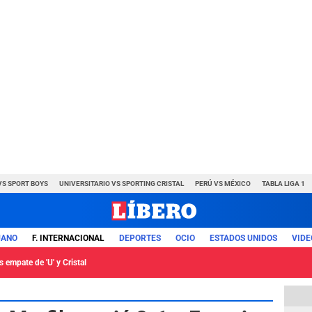
VS SPORT BOYS
UNIVERSITARIO VS SPORTING CRISTAL
PERÚ VS MÉXICO
TABLA LIGA 1
UANO
F. INTERNACIONAL
DEPORTES
OCIO
ESTADOS UNIDOS
VIDE
 empate de 'U' y Cristal