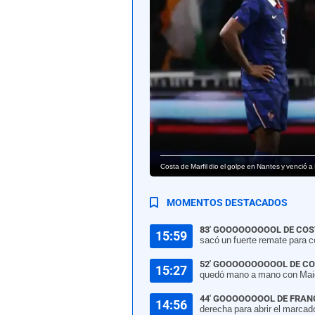
Costa de Marfil dio el golpe en Nantes y venció a
MOMENTOS DESTACADOS
83' GOOOOOOOOOL DE COS
15:59
sacó un fuerte remate para c
52' GOOOOOOOOOOL DE CO
15:27
quedó mano a mano con Maign
44' GOOOOOOOOL DE FRAN
14:56
derecha para abrir el marcad