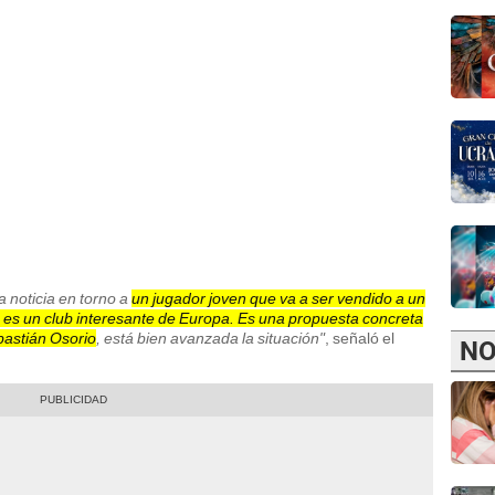
 noticia en torno a
un jugador joven que va a ser vendido a un
e es un club interesante de Europa. Es una propuesta concreta
ebastián Osorio
, está bien avanzada la situación"
, señaló el
NO