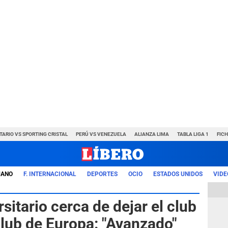
TARIO VS SPORTING CRISTAL
PERÚ VS VENEZUELA
ALIANZA LIMA
TABLA LIGA 1
FIC
UANO
F. INTERNACIONAL
DEPORTES
OCIO
ESTADOS UNIDOS
VIDE
sitario cerca de dejar el club
 club de Europa: "Avanzado"