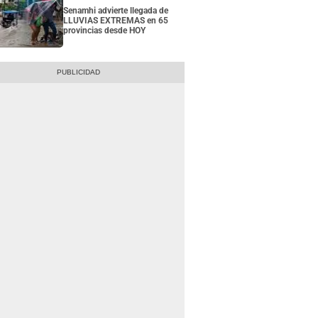
Senamhi advierte llegada de
LLUVIAS EXTREMAS en 65
provincias desde HOY