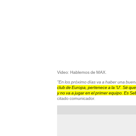
Video: Hablemos de MAX.
"En los próximo días va a haber una buena
club de Europa, pertenece a la 'U'. Sé qu
y no va a jugar en el primer equipo. Es S
citado comunicador.