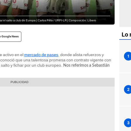
dar el salto a club de Europa | Carlos Félix / URPI-LR | Composición: Líbero
Lo 
n Google News
 activo en el
mercado de pases
, donde alista refuerzos y
1
se conoció que una talentosa promesa con contrato vigente con
salto y fichar por un club europeo.
Nos referimos a Sebastián
2
3