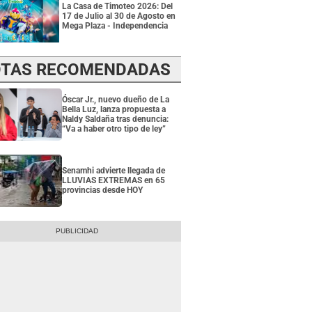
La Casa de Timoteo 2026: Del
17 de Julio al 30 de Agosto en
Mega Plaza - Independencia
TAS RECOMENDADAS
Óscar Jr., nuevo dueño de La
Bella Luz, lanza propuesta a
Naldy Saldaña tras denuncia:
“Va a haber otro tipo de ley”
Senamhi advierte llegada de
LLUVIAS EXTREMAS en 65
provincias desde HOY