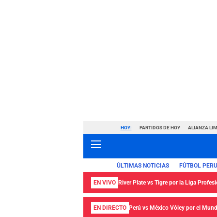
HOY:
PARTIDOS DE HOY
ALIANZA LIM
ÚLTIMAS NOTICIAS
FÚTBOL PER
EN VIVO
River Plate vs Tigre por la Liga Profes
EN DIRECTO
Perú vs México Vóley por el Mund