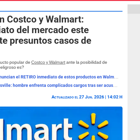
 Costco y Walmart:
ato del mercado este
te presuntos casos de
ducto popular de
Costco y Walmart
ante la posibilidad de
eligroso es?
ALERTA MÁXIMA en Estados Unidos: anuncian el RETIRO inmediato de estos productos en Walmart por riesgo de lesiones graves o MUERTE
ALERTA MÁXIMA en Walmart de Taylorsville: hombre enfrenta complicados cargos tras ser acusado de protagonizar INCIDENTE doméstico
Actualizado el 27 Jun. 2026 | 14:02 H