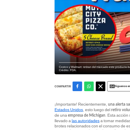
Costco y Walmart: retiran del mercado este producto b
Crédito: FDA.
Siguenos e
COMPARTIR
¡Importante! Recientemente,
una alerta sa
Estados Unidos
, esto luego del
retiro vol
de una
. Esta acción
empresa de Michigan
llevado a
las autoridades
a tomar medidas 
brotes relacionados con el consumo de est