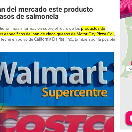
an del mercado este producto
casos de salmonela
ieron más información sobre el retiro de los
productos de
s específicos del pan de cinco quesos de Motor City Pizza Co.
,
la leche en polvo de
, también por la posible
California Dairies, Inc.