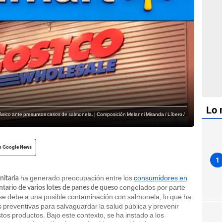
Lo 
ásico ante presuntos casos de salmonela. | Composición Melanni Miranda / Líbero /
n Google News
1
ha generado preocupación entre los
consumidores en
nitaria
congelados por parte
untario de varios lotes de panes de queso
 se debe a una posible contaminación con salmonela, lo que ha
preventivas para salvaguardar la salud pública y prevenir
os productos. Bajo este contexto, se ha instado a los