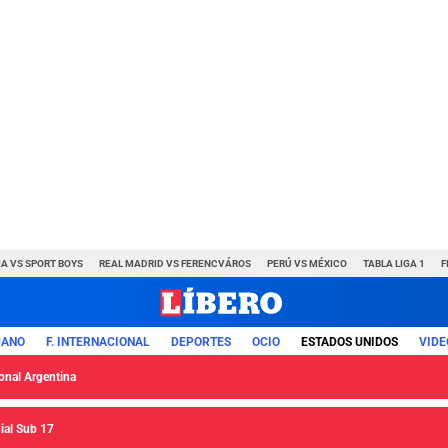
A VS SPORT BOYS
REAL MADRID VS FERENCVÁROS
PERÚ VS MÉXICO
TABLA LIGA 1
F
UANO
F. INTERNACIONAL
DEPORTES
OCIO
ESTADOS UNIDOS
VIDE
ional Argentina
ial Sub 17