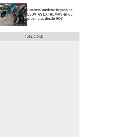
Senamhi advierte llegada de
LLUVIAS EXTREMAS en 65
provincias desde HOY