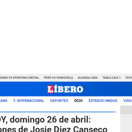
TARIO VS SPORTING CRISTAL
PERÚ VS VENEZUELA
ALIANZA LIMA
TABLA LIGA 1
FIC
UANO
F. INTERNACIONAL
DEPORTES
OCIO
ESTADOS UNIDOS
VIDE
, domingo 26 de abril:
ones de Josie Diez Canseco