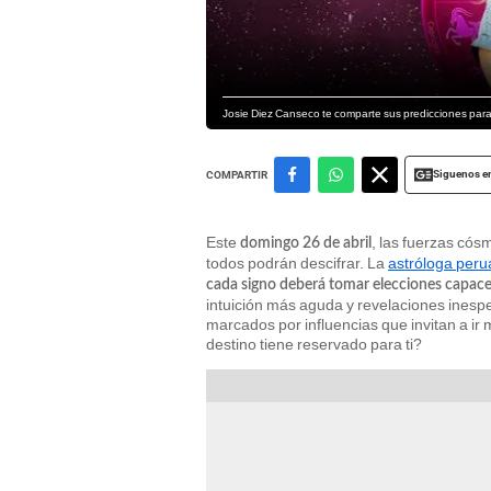
Josie Diez Canseco te comparte sus predicciones para 
Siguenos e
COMPARTIR
Este
, las fuerzas cós
domingo 26 de abril
todos podrán descifrar. La
astróloga peru
cada signo deberá tomar elecciones capaces
intuición más aguda y revelaciones inesper
marcados por influencias que invitan a ir m
destino tiene reservado para ti?