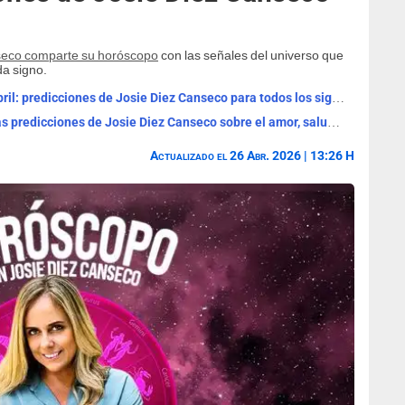
seco comparte su horóscopo
con las señales del universo que
da signo.
Horóscopo GRATIS del viernes 24 de abril: predicciones de Josie Diez Canseco para todos los signos del zodiaco
Horóscopo del jueves 23 de abril: lee las predicciones de Josie Diez Canseco sobre el amor, salud y dinero
Actualizado el 26 Abr. 2026 | 13:26 H