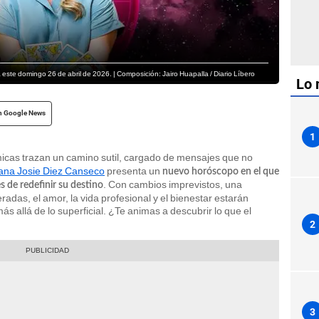
este domingo 26 de abril de 2026. | Composición: Jairo Huapalla / Diario Líbero
Lo 
n Google News
1
micas trazan un camino sutil, cargado de mensajes que no
ana Josie Diez Canseco
presenta un
nuevo horóscopo en el que
. Con cambios imprevistos, una
 de redefinir su destino
adas, el amor, la vida profesional y el bienestar estarán
ás allá de lo superficial. ¿Te animas a descubrir lo que el
2
3