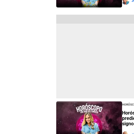
J
Horósc
Horós
predi
signo
J