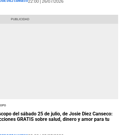
osie Diez Canseco
22:00 | 26/07/2026
opo
copo del sábado 25 de julio, de Josie Diez Canseco:
cciones GRATIS sobre salud, dinero y amor para tu
osie Diez Canseco