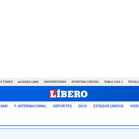
VS TÚNEZ
ALIANZA LIMA
UNIVERSITARIO
SPORTING CRISTAL
TABLA LIGA 1
FICHAJ
UANO
F. INTERNACIONAL
DEPORTES
OCIO
ESTADOS UNIDOS
VIDE