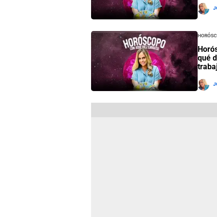
J
Horósc
Horós
qué d
traba
J