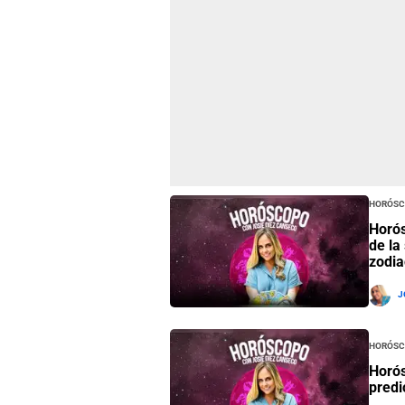
Horósc
Horós
de la
zodia
J
Horósc
Horós
predi