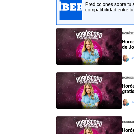
Predicciones sobre tu s
compatibilidad entre tu
Horósc
Horós
de Jo
J
Horósc
Horós
grati
J
Horósc
Horós