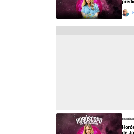
predi
J
Horósc
Horós
de Jo