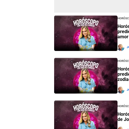
Horósc
Horós
predi
amor
J
Horósc
Horós
predi
zodia
J
Horósc
Horós
de Jo