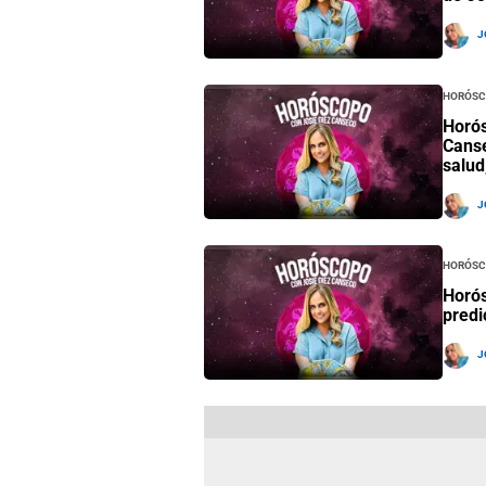
J
Horósc
Horós
Canse
salud
J
Horósc
Horós
predi
J