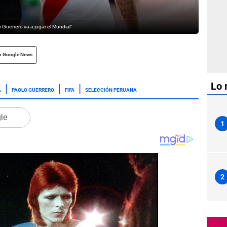
Guerrero va a jugar el Mundial”
n Google News
Lo 
A
PAOLO GUERRERO
FIFA
SELECCIÓN PERUANA
gle
1
2