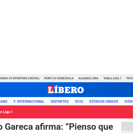
TARIO VS SPORTING CRISTAL
PERÚ VS VENEZUELA
ALIANZA LIMA
TABLA LIGA 1
FIC
UANO
F. INTERNACIONAL
DEPORTES
OCIO
ESTADOS UNIDOS
VIDE
or Liga 1
o Gareca afirma: “Pienso que