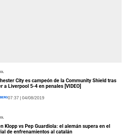
ool
ester City es campeón de la Community Shield tras
r a Liverpool 5-4 en penales [VIDEO]
íbero
07:37 | 04/08/2019
ool
n Klopp vs Pep Guardiola: el alemán supera en el
rial de enfrenamientos al catalán