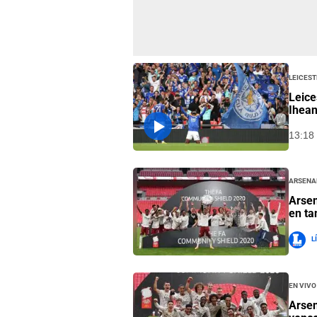
Leicest
Leice
Ihea
13:18 
Arsena
Arsen
en ta
L
En vivo
Arsen