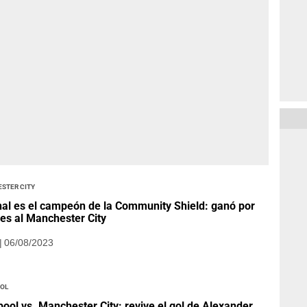
ster City
al es el campeón de la Community Shield: ganó por
es al Manchester City
| 06/08/2023
ool
pool vs. Manchester City: revive el gol de Alexander