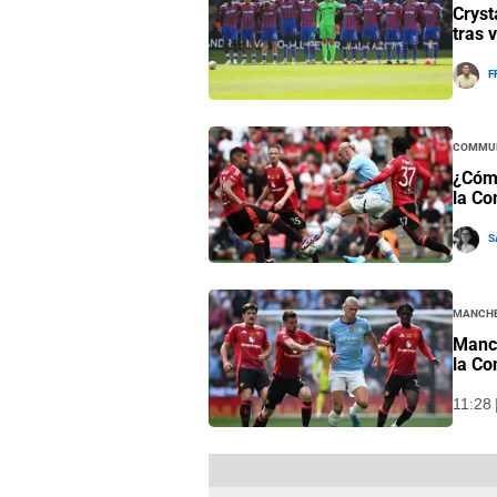
Cryst
tras 
F
Commun
¿Cómo
la Co
S
Manche
Manch
la Co
11:28 