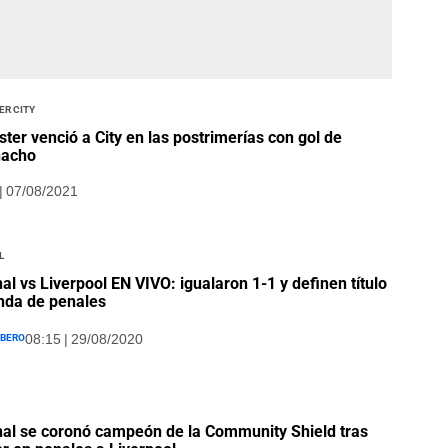
er City
ster venció a City en las postrimerías con gol de
nacho
| 07/08/2021
l
al vs Liverpool EN VIVO: igualaron 1-1 y definen título
nda de penales
íbero
08:15 | 29/08/2020
al se coronó campeón de la Community Shield tras