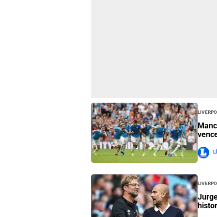
Liverp
Manch
vence
L
Liverp
Jurge
histo