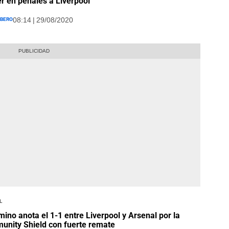
r en penales a Liverpool
íbero
08:14 | 29/08/2020
l
ino anota el 1-1 entre Liverpool y Arsenal por la
nity Shield con fuerte remate