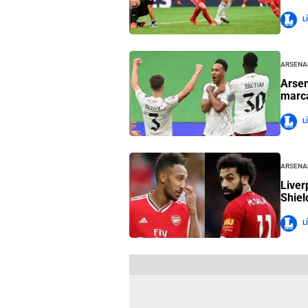
L
Arsena
Arsen
marca
L
Arsena
Liver
Shiel
L