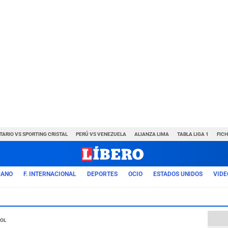
TARIO VS SPORTING CRISTAL
PERÚ VS VENEZUELA
ALIANZA LIMA
TABLA LIGA 1
FIC
UANO
F. INTERNACIONAL
DEPORTES
OCIO
ESTADOS UNIDOS
VIDE
ool