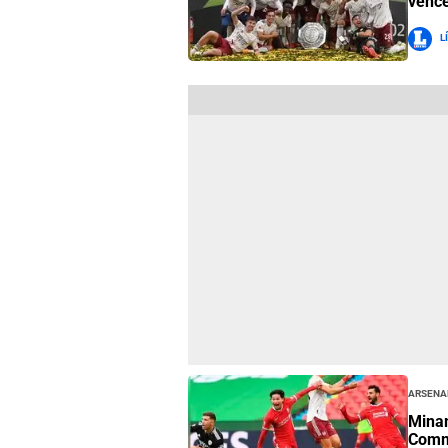
vence
L
Arsena
Minam
Commu