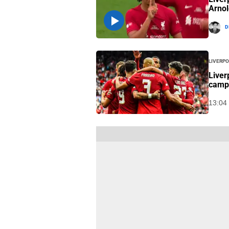
Arnol
D
Liverpo
Liver
camp
13:04 