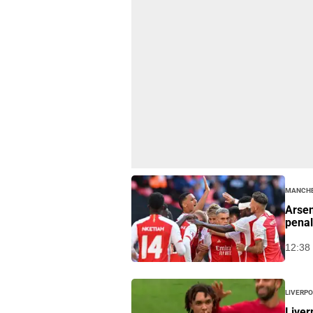
Manche
Arsen
penal
12:38 
Liverp
Liver