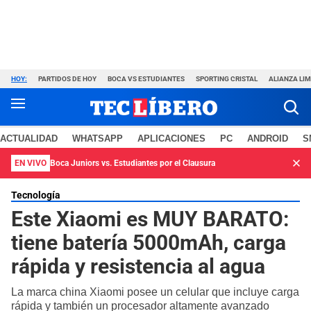
HOY:
PARTIDOS DE HOY
BOCA VS ESTUDIANTES
SPORTING CRISTAL
ALIANZA LI
ACTUALIDAD
WHATSAPP
APLICACIONES
PC
ANDROID
S
EN VIVO
Boca Juniors vs. Estudiantes por el Clausura
Tecnología
Este Xiaomi es MUY BARATO:
tiene batería 5000mAh, carga
rápida y resistencia al agua
La marca china Xiaomi posee un celular que incluye carga
rápida y también un procesador altamente avanzado