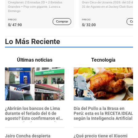
Cineplanet: 2 Entradas 2D + 2 Bebidas
Gran Circo de Ucrania 2026: del 10 de Ju
Grandes + Pop corn gigante. Lunes a
31 de Agosto en el Jockey Club-Surco
Domingo
PRECIO
PRECIO
Comprar
Comp
S/
47.90
S/
32.00
Lo Más Reciente
Últimas noticias
Tecnología
¿Abrirán los bancos de Lima
Día del Pollo a la Brasa en
durante el feriado del 6 de
Perú: esta es la RECETA IDEAL
agosto? Esto confirmaron el
según la Inteligencia Artificial
BCP, Interbank, BBVA y más
Jairo Concha despierta
¿Qué precio tiene el Xiaomi