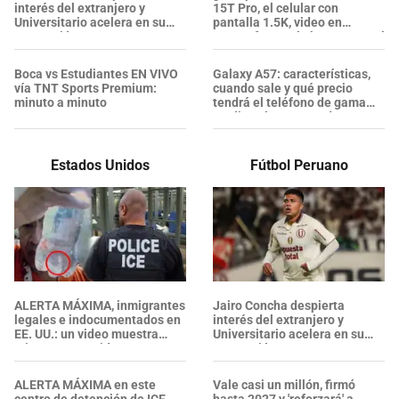
interés del extranjero y
15T Pro, el celular con
Universitario acelera en su
pantalla 1.5K, video en
renovación
4K/120fps y más barato que el
iPhone 17 Pro Max?
Boca vs Estudiantes EN VIVO
Galaxy A57: características,
vía TNT Sports Premium:
cuando sale y qué precio
minuto a minuto
tendrá el teléfono de gama
media más potente de
Samsung
Estados Unidos
Fútbol Peruano
ALERTA MÁXIMA, inmigrantes
Jairo Concha despierta
legales e indocumentados en
interés del extranjero y
EE. UU.: un video muestra
Universitario acelera en su
criaturas parecidas a
renovación
GUSANOS en el AGUA
POTABLE de un centro del ICE
ALERTA MÁXIMA en este
Vale casi un millón, firmó