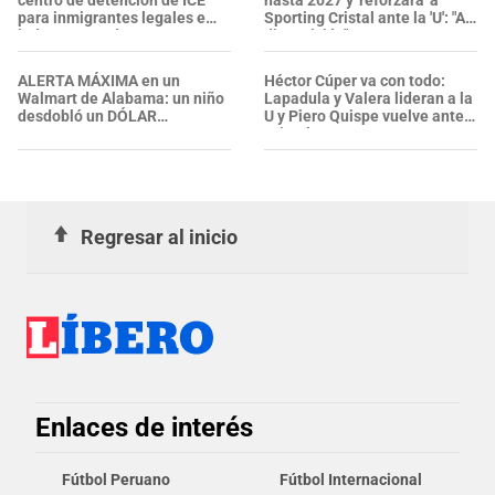
centro de detención de ICE
hasta 2027 y 'reforzará' a
para inmigrantes legales e
Sporting Cristal ante la 'U': "A
indocumentados en EE. UU.:
disposición"
SALVADOREÑO falleció tras
sufrir una "emergencia
ALERTA MÁXIMA en un
Héctor Cúper va con todo:
médica"
Walmart de Alabama: un niño
Lapadula y Valera lideran a la
desdobló un DÓLAR
U y Piero Quispe vuelve ante
APARENTEMENTE
Cristal
INOFENSIVO que estaba en el
suelo y desató la alarma de la
policía
Regresar al inicio
Enlaces de interés
Fútbol Peruano
Fútbol Internacional