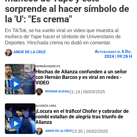
sorprende al hacer símbolo de
la 'U': "Es crema"
En TikTok, se ha vuelto viral un video que muestra al
muñeco de Yape hacer el símbolo de Universitario de
Deportes. Hinchada crema no dudó en comentar.
Actualizado el 6 Dic.
ANGIE DE LA CRUZ
2024 | 09:26 H
Hernán Barcos
Hinchas de Alianza confunden a un señor
con Hernán Barcos y es viral en redes -
VIDEO
Roxana Aliaga
21:14 | 06/03/2025
Alianza Lima
¡Locura en el tráfico! Chofer y cobrador de
combi estallan de alegría tras triunfo de
Alianza
Angie De La Cruz
13:35 | 26/02/2025