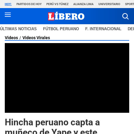
HOY:
PARTIDOS DE HOY
PERÚ VS TÚNEZ
ALIANZA LIMA
UNIVERSITARIO
SPORT
ÚLTIMAS NOTICIAS
FÚTBOL PERUANO
F. INTERNACIONAL
DE
Videos
Videos Virales
Hincha peruano capta a
muñeco de Yape y este