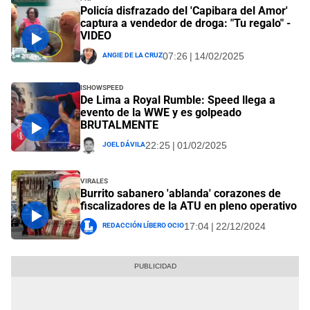
Policía disfrazado del 'Capibara del Amor'
captura a vendedor de droga: "Tu regalo" -
VIDEO
Angie De La Cruz
07:26 | 14/02/2025
IShowSpeed
De Lima a Royal Rumble: Speed llega a
evento de la WWE y es golpeado
BRUTALMENTE
Joel Dávila
22:25 | 01/02/2025
Virales
Burrito sabanero 'ablanda' corazones de
fiscalizadores de la ATU en pleno operativo
Redacción Líbero Ocio
17:04 | 22/12/2024