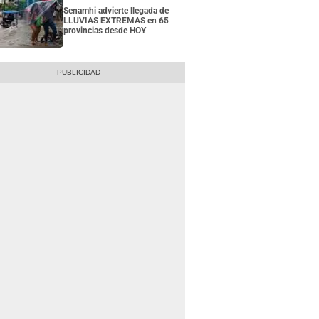
Senamhi advierte llegada de
LLUVIAS EXTREMAS en 65
provincias desde HOY