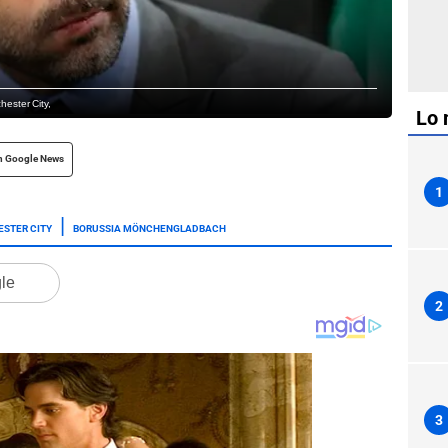
hester City,
Lo 
n Google News
1
STER CITY
BORUSSIA MÖNCHENGLADBACH
gle
2
3