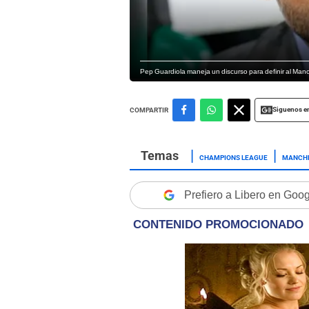
Pep Guardiola maneja un discurso para definir al Manc
Siguenos e
COMPARTIR
CHAMPIONS LEAGUE
MANCHE
Prefiero a Libero en Goo