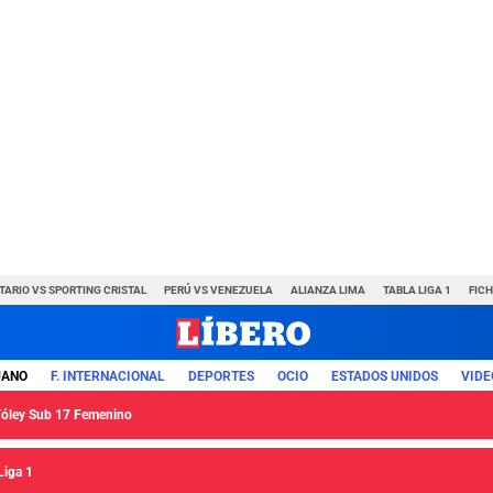
TARIO VS SPORTING CRISTAL
PERÚ VS VENEZUELA
ALIANZA LIMA
TABLA LIGA 1
FIC
UANO
F. INTERNACIONAL
DEPORTES
OCIO
ESTADOS UNIDOS
VIDE
 Vóley Sub 17 Femenino
Liga 1