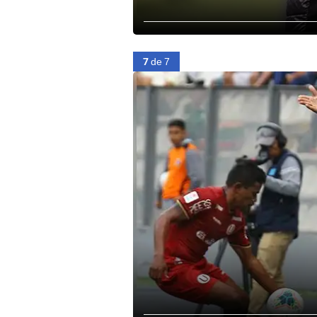
7
de 7