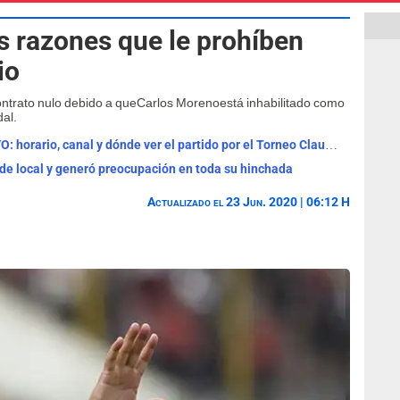
s razones que le prohíben
io
ontrato nulo debido a queCarlos Morenoestá inhabilitado como
dal.
Universitario vs Sporting Cristal EN VIVO: horario, canal y dónde ver el partido por el Torneo Clausura
 de local y generó preocupación en toda su hinchada
Actualizado el 23 Jun. 2020 | 06:12 H