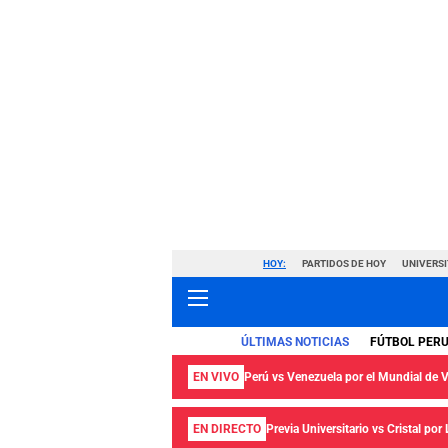
HOY:
PARTIDOS DE HOY
UNIVERSI
ÚLTIMAS NOTICIAS
FÚTBOL PER
EN VIVO
Perú vs Venezuela por el Mundial de
EN DIRECTO
Previa Universitario vs Cristal por 