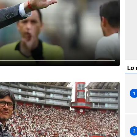
Lo 
1
2