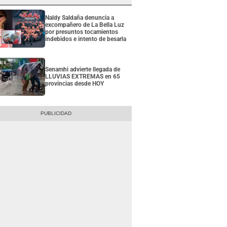
Naldy Saldaña denuncia a
excompañero de La Bella Luz
por presuntos tocamientos
indebidos e intento de besarla
Senamhi advierte llegada de
LLUVIAS EXTREMAS en 65
provincias desde HOY