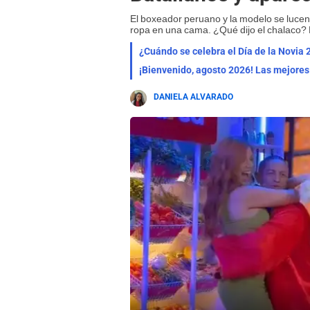
El boxeador peruano y la modelo se lucen
ropa en una cama. ¿Qué dijo el chalaco? 
¿Cuándo se celebra el Día de la Novia 
DANIELA ALVARADO