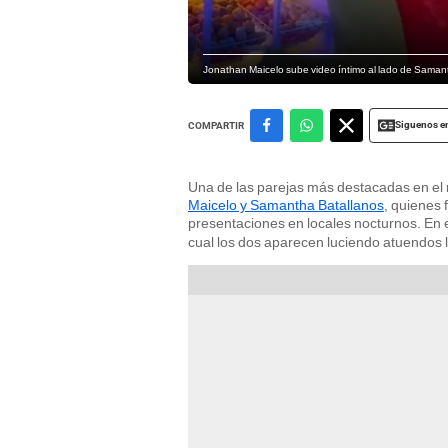
Jonathan Maicelo sube video íntimo al lado de Saman
Siguenos e
COMPARTIR
Una de las parejas más destacadas en el 
Maicelo y Samantha Batallanos
, quienes 
presentaciones en locales nocturnos. En 
cual los dos aparecen luciendo atuendos l