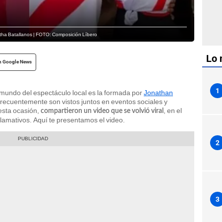
tha Batallanos | FOTO: Composición Líbero
Lo 
n Google News
1
mundo del espectáculo local es la formada por
Jonathan
frecuentemente son vistos juntos en eventos sociales y
esta ocasión,
, en el
compartieron un video que se volvió viral
lamativos. Aquí te presentamos el video.
2
3