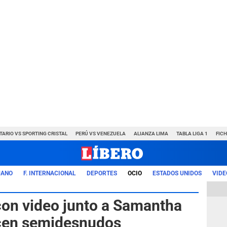
TARIO VS SPORTING CRISTAL
PERÚ VS VENEZUELA
ALIANZA LIMA
TABLA LIGA 1
FIC
UANO
F. INTERNACIONAL
DEPORTES
OCIO
ESTADOS UNIDOS
VIDE
on video junto a Samantha
ecen semidesnudos