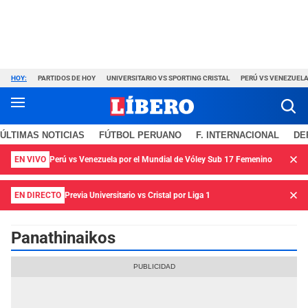
HOY:
PARTIDOS DE HOY
UNIVERSITARIO VS SPORTING CRISTAL
PERÚ VS VENEZUEL
ÚLTIMAS NOTICIAS
FÚTBOL PERUANO
F. INTERNACIONAL
DE
EN VIVO
Perú vs Venezuela por el Mundial de Vóley Sub 17 Femenino
EN DIRECTO
Previa Universitario vs Cristal por Liga 1
Panathinaikos