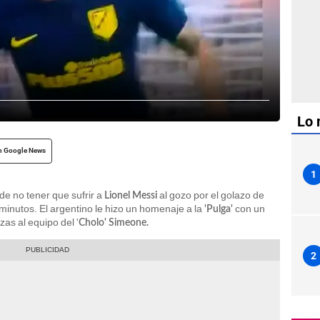
Lo 
n Google News
1
de no tener que sufrir a
al gozo por el golazo de
Lionel Messi
inutos. El argentino le hizo un homenaje a la
con un
'Pulga'
as al equipo del '
Cholo' Simeone.
2