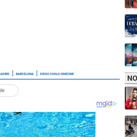
MADRID
BARCELONA
DIEGO CHOLO SIMEONE
NO
gle