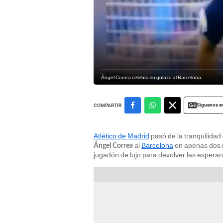
Ángel Correa celebra su golazo al Barcelona.
Siguenos e
COMPARTIR
Atlético de Madrid
pasó de la tranquilidad 
al
Barcelona
en apenas dos m
Ángel Correa
jugadón de lujo para devolver las esperanz