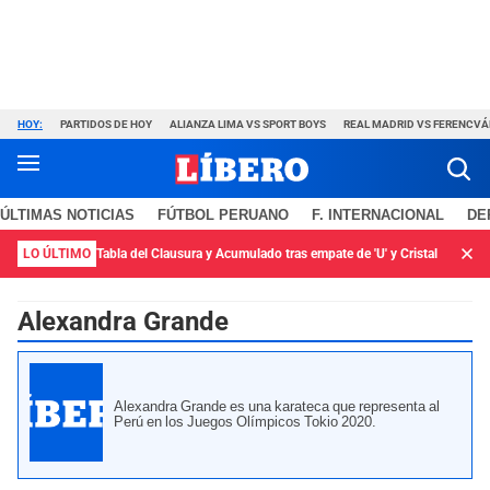
HOY:
PARTIDOS DE HOY
ALIANZA LIMA VS SPORT BOYS
REAL MADRID VS FERENCV
ÚLTIMAS NOTICIAS
FÚTBOL PERUANO
F. INTERNACIONAL
DE
LO ÚLTIMO
Tabla del Clausura y Acumulado tras empate de 'U' y Cristal
Alexandra Grande
Alexandra Grande es una karateca que representa al
Perú en los Juegos Olímpicos Tokio 2020.