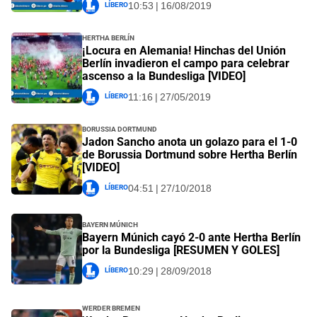
Líbero
10:53 | 16/08/2019
Hertha Berlín
¡Locura en Alemania! Hinchas del Unión
Berlín invadieron el campo para celebrar
ascenso a la Bundesliga [VIDEO]
Líbero
11:16 | 27/05/2019
Borussia Dortmund
Jadon Sancho anota un golazo para el 1-0
de Borussia Dortmund sobre Hertha Berlín
[VIDEO]
Líbero
04:51 | 27/10/2018
Bayern Múnich
Bayern Múnich cayó 2-0 ante Hertha Berlín
por la Bundesliga [RESUMEN Y GOLES]
Líbero
10:29 | 28/09/2018
Werder Bremen