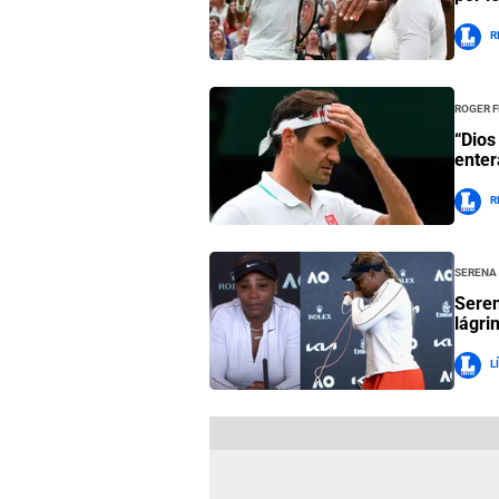
R
Roger 
“Dios
enter
R
Serena
Seren
lágri
L