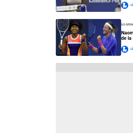
L
US Ope
Naomi
de la
L