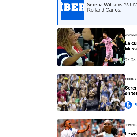
es una
Serena Williams
Rolland Garros.
Lionel 
La cu
Mess
07:08 
Serena
Seren
en te
R
Lewis 
Lewis