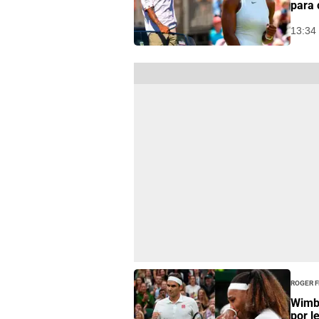
para 
13:34 
Roger 
Wimbl
por l