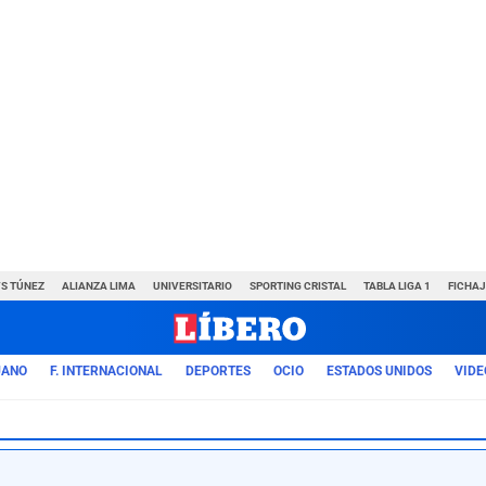
VS TÚNEZ
ALIANZA LIMA
UNIVERSITARIO
SPORTING CRISTAL
TABLA LIGA 1
FICHAJ
UANO
F. INTERNACIONAL
DEPORTES
OCIO
ESTADOS UNIDOS
VIDE