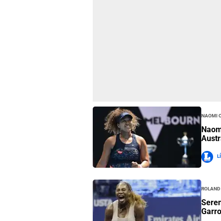
Naomi 
Naomi
Austr
L
Roland
Seren
Garro