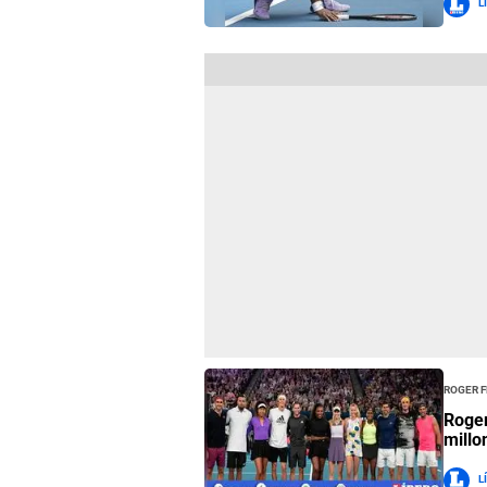
L
Roger 
Roger
millo
L