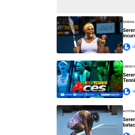
Serena
Seren
incur
L
Libero 
Seren
Tenni
L
Austra
Seren
batac