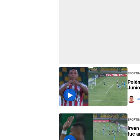
Sportin
Polém
Junio
J
Sportin
Irven
fue a