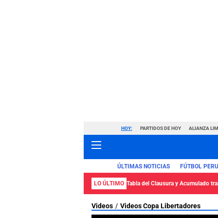
HOY:
PARTIDOS DE HOY
ALIANZA LIM
ÚLTIMAS NOTICIAS
FÚTBOL PER
LO ÚLTIMO
Tabla del Clausura y Acumulado tras
Videos
Videos Copa Libertadores