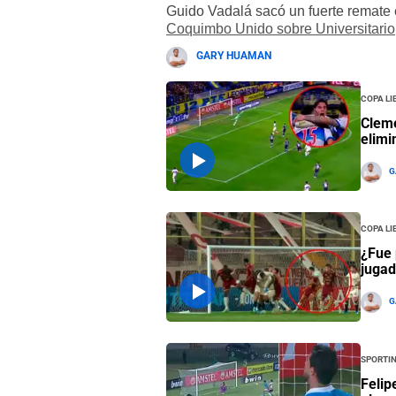
Guido Vadalá sacó un fuerte remate e
Coquimbo Unido sobre Universitario
GARY HUAMAN
Copa L
Cleme
elimi
G
Copa L
¿Fue 
jugad
G
Sportin
Felip