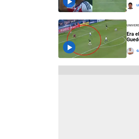
L
Univers
Era e
Guede
G