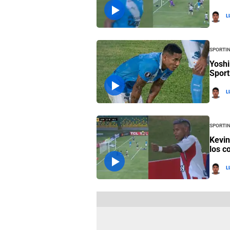
L
Sportin
Yoshi
Sport
L
Sportin
Kevin
los c
L