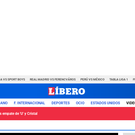
A VS SPORT BOYS
REAL MADRID VS FERENCVÁROS
PERÚ VS MÉXICO
TABLA LIGA 1
F
UANO
F. INTERNACIONAL
DEPORTES
OCIO
ESTADOS UNIDOS
VIDE
 empate de 'U' y Cristal