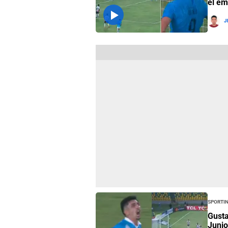
el em
J
Sportin
Gusta
Junio