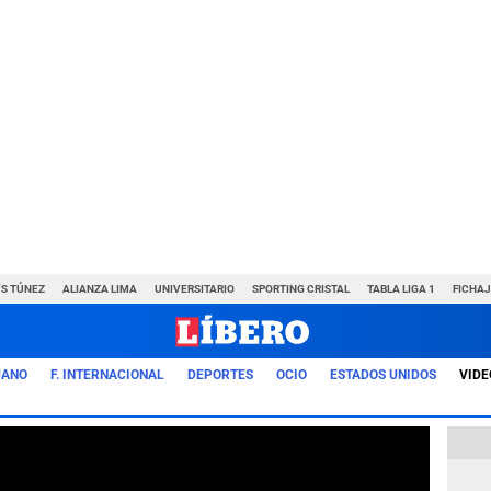
VS TÚNEZ
ALIANZA LIMA
UNIVERSITARIO
SPORTING CRISTAL
TABLA LIGA 1
FICHAJ
UANO
F. INTERNACIONAL
DEPORTES
OCIO
ESTADOS UNIDOS
VIDE