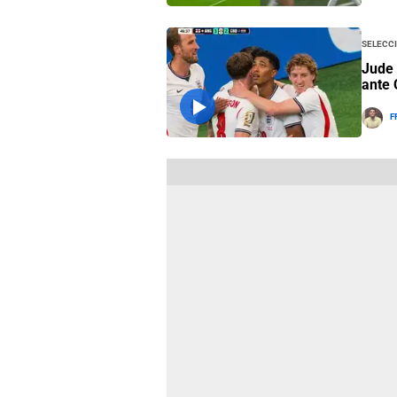
Selecci
Jude 
ante 
F