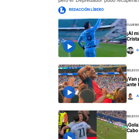
pero el 'Depredador' pudo recuperars
REDACCIÓN LÍBERO
Club Bo
¡Al m
Crist
D
Selecc
¡Van 
ante 
A
Selecc
¡Gola
Cabo 