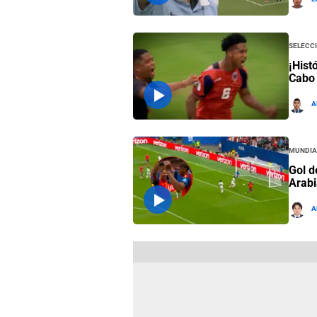
Selecc
¡Hist
Cabo 
A
Mundia
Gol d
Arabi
A