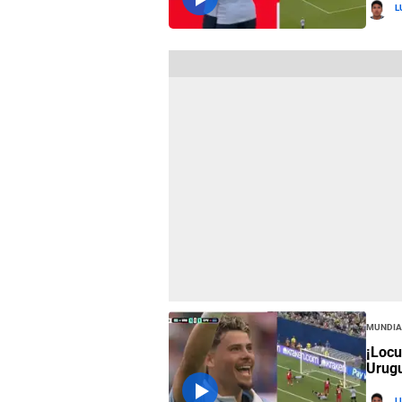
L
Mundia
¡Locu
Urugu
L