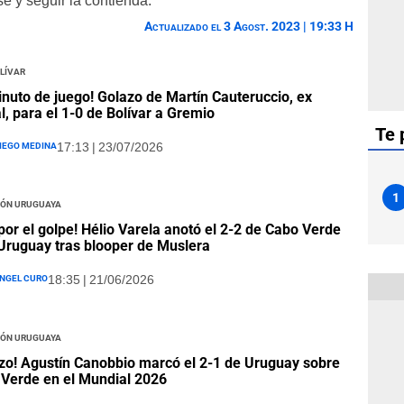
e y seguir la contienda.
Actualizado el 3 Agost. 2023 | 19:33 H
lívar
inuto de juego! Golazo de Martín Cauteruccio, ex
al, para el 1-0 de Bolívar a Gremio
Te 
iego Medina
17:13 | 23/07/2026
1
ión Uruguaya
por el golpe! Hélio Varela anotó el 2-2 de Cabo Verde
Uruguay tras blooper de Muslera
ngel Curo
18:35 | 21/06/2026
ión Uruguaya
zo! Agustín Canobbio marcó el 2-1 de Uruguay sobre
Verde en el Mundial 2026