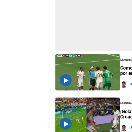
Mundia
Comen
por e
L
Mundia
¡Gola
Croac
L