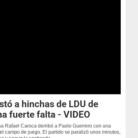
stó a hinchas de LDU de
na fuerte falta - VIDEO
nsa Rafael Caroca derribó a Paolo Guerrero con una
 el campo de juego. El partido se paralizó unos minutos,