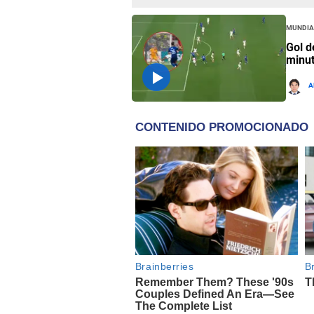
Mundia
Gol d
minut
A