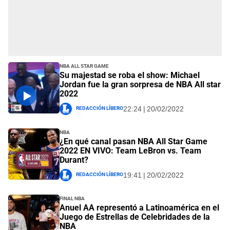
NBA All Star Game
Su majestad se roba el show: Michael
Jordan fue la gran sorpresa de NBA All star
2022
Redacción Líbero
22:24 | 20/02/2022
NBA
¿En qué canal pasan NBA All Star Game
2022 EN VIVO: Team LeBron vs. Team
Durant?
Redacción Líbero
19:41 | 20/02/2022
Final NBA
Anuel AA representó a Latinoamérica en el
Juego de Estrellas de Celebridades de la
NBA