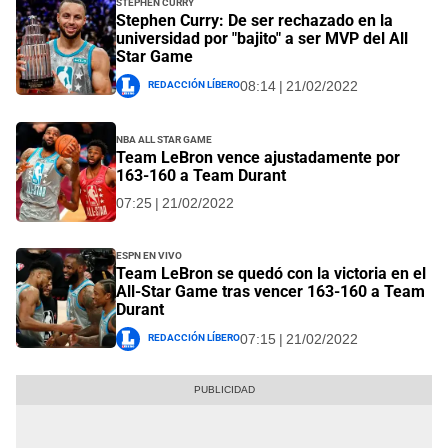
Stephen Curry
Stephen Curry: De ser rechazado en la
universidad por "bajito" a ser MVP del All
Star Game
Redacción Líbero
08:14 | 21/02/2022
NBA All Star Game
Team LeBron vence ajustadamente por
163-160 a Team Durant
07:25 | 21/02/2022
ESPN EN VIVO
Team LeBron se quedó con la victoria en el
All-Star Game tras vencer 163-160 a Team
Durant
Redacción Líbero
07:15 | 21/02/2022