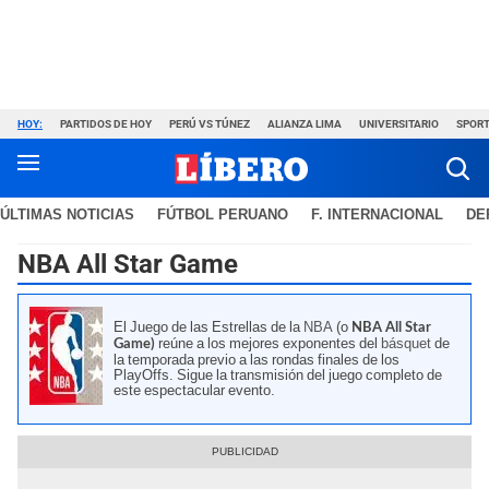
HOY:
PARTIDOS DE HOY
PERÚ VS TÚNEZ
ALIANZA LIMA
UNIVERSITARIO
SPORT
ÚLTIMAS NOTICIAS
FÚTBOL PERUANO
F. INTERNACIONAL
DE
NBA All Star Game
El Juego de las Estrellas de la
NBA
(o
NBA All Star
reúne a los mejores exponentes del
básquet
de
Game)
la temporada previo a las rondas finales de los
PlayOffs. Sigue la transmisión del juego completo de
este espectacular evento.