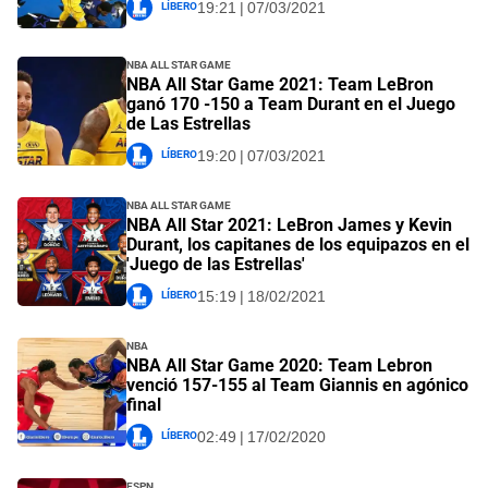
Líbero
19:21 | 07/03/2021
NBA All Star Game
NBA All Star Game 2021: Team LeBron
ganó 170 -150 a Team Durant en el Juego
de Las Estrellas
Líbero
19:20 | 07/03/2021
NBA All Star Game
NBA All Star 2021: LeBron James y Kevin
Durant, los capitanes de los equipazos en el
'Juego de las Estrellas'
Líbero
15:19 | 18/02/2021
NBA
NBA All Star Game 2020: Team Lebron
venció 157-155 al Team Giannis en agónico
final
Líbero
02:49 | 17/02/2020
ESPN