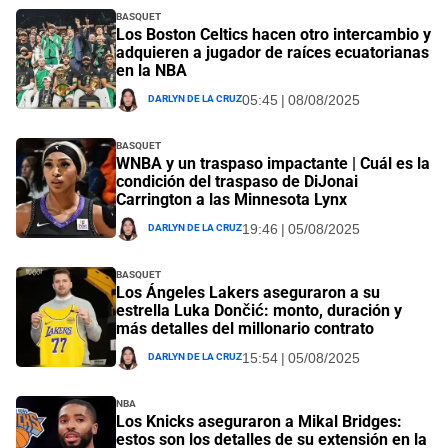
Basquet
Los Boston Celtics hacen otro intercambio y
adquieren a jugador de raíces ecuatorianas
en la NBA
Darlyn De La Cruz
05:45 | 08/08/2025
Basquet
WNBA y un traspaso impactante | Cuál es la
condición del traspaso de DiJonai
Carrington a las Minnesota Lynx
Darlyn De La Cruz
19:46 | 05/08/2025
Basquet
Los Ángeles Lakers aseguraron a su
estrella Luka Dončić: monto, duración y
más detalles del millonario contrato
Darlyn De La Cruz
15:54 | 05/08/2025
NBA
Los Knicks aseguraron a Mikal Bridges:
estos son los detalles de su extensión en la