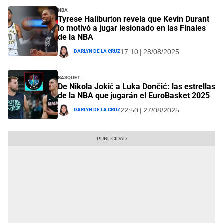
NBA
Tyrese Haliburton revela que Kevin Durant
lo motivó a jugar lesionado en las Finales
de la NBA
Darlyn De La Cruz
17:10 | 28/08/2025
Basquet
De Nikola Jokić a Luka Dončić: las estrellas
de la NBA que jugarán el EuroBasket 2025
Darlyn De La Cruz
22:50 | 27/08/2025