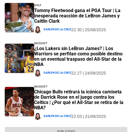
Golf
Tommy Fleetwood gana el PGA Tour | La
inesperada reacción de LeBron James y
Caitlin Clark
Darlyn De La Cruz
22:30 | 25/08/2025
Basquet
¿Los Lakers sin LeBron James? | Los
Warriors se perfilan como posible destino
en un eventual traspaso del All-Star de la
NBA
Darlyn De La Cruz
22:27 | 24/08/2025
Basquet
Chicago Bulls retirará la icónica camiseta
de Darrick Rose en el juego contra los
Celtics | ¿Por qué el All-Star se retira de la
NBA?
Darlyn De La Cruz
22:03 | 21/08/2025