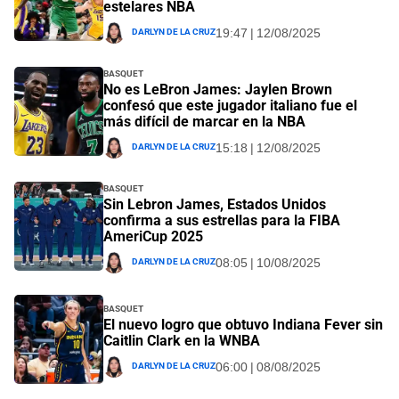
estelares NBA
Darlyn De La Cruz
19:47 | 12/08/2025
Basquet
No es LeBron James: Jaylen Brown
confesó que este jugador italiano fue el
más difícil de marcar en la NBA
Darlyn De La Cruz
15:18 | 12/08/2025
Basquet
Sin Lebron James, Estados Unidos
confirma a sus estrellas para la FIBA
AmeriCup 2025
Darlyn De La Cruz
08:05 | 10/08/2025
Basquet
El nuevo logro que obtuvo Indiana Fever sin
Caitlin Clark en la WNBA
Darlyn De La Cruz
06:00 | 08/08/2025