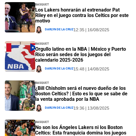
Basquet
Los Lakers honrarán al extrenador Pat
Riley en el juego contra los Celtics por este
motivo
Darlyn De La Cruz
12:35 | 16/08/2025
Basquet
Orgullo latino en la NBA | México y Puerto
Rico serán sedes de los juegos del
calendario 2025-2026
Darlyn De La Cruz
15:48 | 14/08/2025
Basquet
¿Bill Chisholm será el nuevo dueño de los
Boston Celtics? | Esto es lo que se sabe de
la venta aprobada por la NBA
Darlyn De La Cruz
19:36 | 13/08/2025
Basquet
No son los Ángeles Lakers ni los Boston
Celtics: Esta franquicia domina los juegos