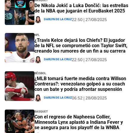
De Nikola Jokić a Luka Dončić: las estrellas
de la NBA que jugarán el EuroBasket 2025
Darlyn De La Cruz
22:50 | 27/08/2025
NFL
¿Travis Kelce dejará los Chiefs? El jugador
de la NFL se comprometió con Taylor Swift,
creando los rumores de un fin a su carrera
Darlyn De La Cruz
22:50 | 27/08/2025
Béisbol
¿MLB tomará fuerte medida contra Willson
Contreras?: venezolano golpeó a su coach
con un bate y podría afrontar suspensión
Darlyn De La Cruz
06:52 | 28/08/2025
Basquet
Con el regreso de Napheesa Collier,
Minnesota Lynx aplastó a Indiana Fever y
se asegura para los playoff de la WNBA