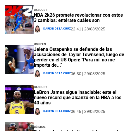
Basquet
NBA 2k26 promete revolucionar con estos
3 cambios: entérate cuáles son
Darlyn De La Cruz
22:41 | 28/08/2025
US Open
Jelena Ostapenko se defiende de las
acusaciones de Taylor Townsend, luego de
perder en el US Open: "Para mí, no me
importa de..."
Darlyn De La Cruz
06:50 | 29/08/2025
Basquet
LeBron James sigue insaciable: este el
nuevo récord que alcanzó en la NBA a los
40 años
Darlyn De La Cruz
06:45 | 29/08/2025
Béisbol