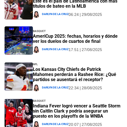
Este es el país de Latinoamérica con más
títulos de bateo en la MLB
Darlyn De La Cruz
06:24 | 29/08/2025
Basquet
AmeriCup 2025: fechas, horarios y dónde
ver los duelos de cuartos de final
Darlyn De La Cruz
17:51 | 27/08/2025
NFL
Los Kansas City Chiefs de Patrick
Mahomes perderán a Rashee Rice: ¿Qué
partidos se ausentará el receptor?
Darlyn De La Cruz
22:34 | 28/08/2025
Basquet
Indiana Fever logró vencer a Seattle Storm
sin Caitlin Clark y podría asegurar un
puesto en los playoffs de la WNBA
Darlyn De La Cruz
20:07 | 27/08/2025