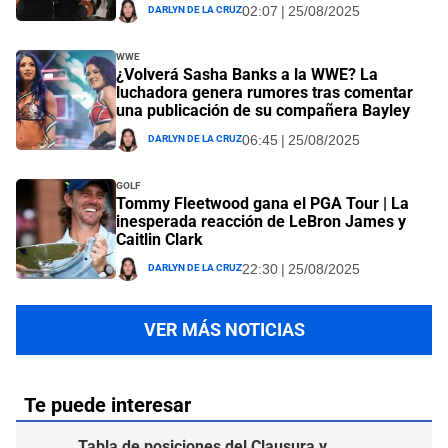
Darlyn De La Cruz
02:07 | 25/08/2025
WWE
¿Volverá Sasha Banks a la WWE? La
luchadora genera rumores tras comentar
una publicación de su compañera Bayley
Darlyn De La Cruz
06:45 | 25/08/2025
Golf
Tommy Fleetwood gana el PGA Tour | La
inesperada reacción de LeBron James y
Caitlin Clark
Darlyn De La Cruz
22:30 | 25/08/2025
VER MÁS NOTICIAS
Te puede interesar
Tabla de posiciones del Clausura y