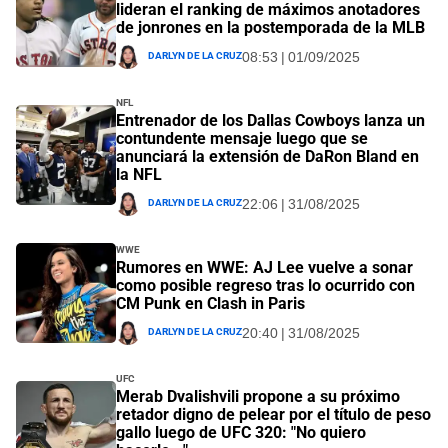
lideran el ranking de máximos anotadores
de jonrones en la postemporada de la MLB
Darlyn De La Cruz
08:53 | 01/09/2025
NFL
Entrenador de los Dallas Cowboys lanza un
contundente mensaje luego que se
anunciará la extensión de DaRon Bland en
la NFL
Darlyn De La Cruz
22:06 | 31/08/2025
WWE
Rumores en WWE: AJ Lee vuelve a sonar
como posible regreso tras lo ocurrido con
CM Punk en Clash in Paris
Darlyn De La Cruz
20:40 | 31/08/2025
UFC
Merab Dvalishvili propone a su próximo
retador digno de pelear por el título de peso
gallo luego de UFC 320: "No quiero