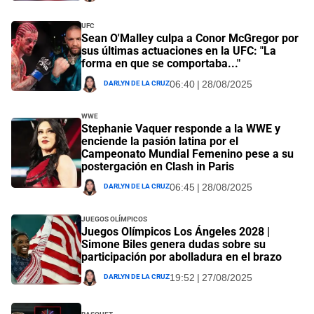
UFC
Sean O'Malley culpa a Conor McGregor por
sus últimas actuaciones en la UFC: "La
forma en que se comportaba..."
Darlyn De La Cruz
06:40 | 28/08/2025
WWE
Stephanie Vaquer responde a la WWE y
enciende la pasión latina por el
Campeonato Mundial Femenino pese a su
postergación en Clash in Paris
Darlyn De La Cruz
06:45 | 28/08/2025
Juegos Olímpicos
Juegos Olímpicos Los Ángeles 2028 |
Simone Biles genera dudas sobre su
participación por abolladura en el brazo
Darlyn De La Cruz
19:52 | 27/08/2025
Basquet