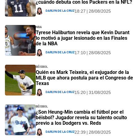
¿cuándo debuta con los Packers en la NFL?
Darlyn De La Cruz
18:27 | 28/08/2025
NBA
Tyrese Haliburton revela que Kevin Durant
lo motivó a jugar lesionado en las Finales
de la NBA
Darlyn De La Cruz
17:10 | 28/08/2025
Béisbol
Quién es Mark Teixeira, el exjugador de la
MLB que ahora postula para el Congreso de
Texas
Darlyn De La Cruz
15:20 | 31/08/2025
Béisbol
¿Son Heung-Min cambia el fútbol por el
béisbol? Jugador revela su talento oculto
previo a los Dodgers vs. Reds
Darlyn De La Cruz
22:39 | 28/08/2025