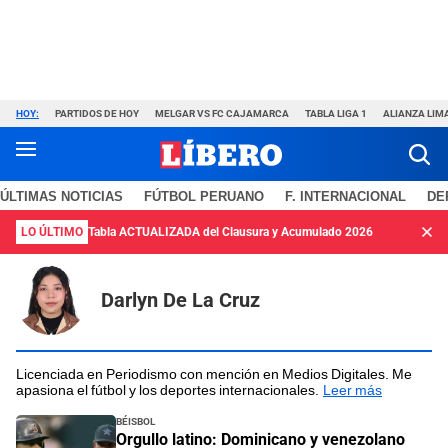
HOY:
PARTIDOS DE HOY
MELGAR VS FC CAJAMARCA
TABLA LIGA 1
ALIANZA LIM
ÚLTIMAS NOTICIAS
FÚTBOL PERUANO
F. INTERNACIONAL
DE
LO ÚLTIMO
Tabla ACTUALIZADA del Clausura y Acumulado 2026
Darlyn De La Cruz
Licenciada en Periodismo con mención en Medios Digitales. Me
apasiona el fútbol y los deportes internacionales.
Leer más
Béisbol
Orgullo latino: Dominicano y venezolano