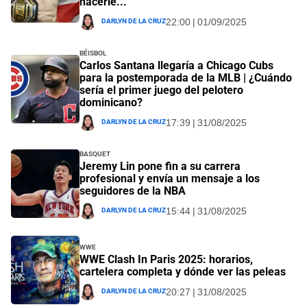
hacerle..."
Darlyn De La Cruz
22:00 | 01/09/2025
Béisbol
Carlos Santana llegaría a Chicago Cubs
para la postemporada de la MLB | ¿Cuándo
sería el primer juego del pelotero
dominicano?
Darlyn De La Cruz
17:39 | 31/08/2025
Basquet
Jeremy Lin pone fin a su carrera
profesional y envía un mensaje a los
seguidores de la NBA
Darlyn De La Cruz
15:44 | 31/08/2025
WWE
WWE Clash In Paris 2025: horarios,
cartelera completa y dónde ver las peleas
Darlyn De La Cruz
20:27 | 31/08/2025