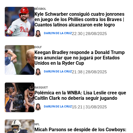
Béisbol
Kyle Schwarber consiguió cuatro jonrones
en juego de los Phillies contra los Braves |
Cuantos latinos alcanzaron este logro
Darlyn De La Cruz
22:30 | 28/08/2025
Golf
Keegan Bradley responde a Donald Trump
tras anunciar que no jugará por Estados
Unidos en la Ryder Cup
Darlyn De La Cruz
21:38 | 28/08/2025
Basquet
Polémica en la WNBA: Lisa Leslie cree que
Caitlin Clark no debería seguir jugando
Darlyn De La Cruz
15:21 | 31/08/2025
NFL
Micah Parsons se despide de los Cowboys: