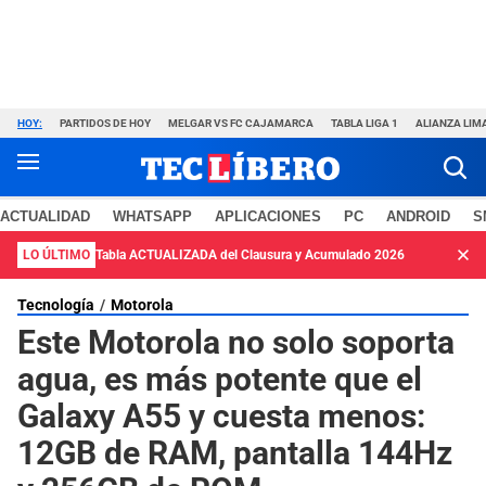
HOY:
PARTIDOS DE HOY
MELGAR VS FC CAJAMARCA
TABLA LIGA 1
ALIANZA LIM
ACTUALIDAD
WHATSAPP
APLICACIONES
PC
ANDROID
S
LO ÚLTIMO
Tabla ACTUALIZADA del Clausura y Acumulado 2026
Tecnología
Motorola
Este Motorola no solo soporta
agua, es más potente que el
Galaxy A55 y cuesta menos:
12GB de RAM, pantalla 144Hz