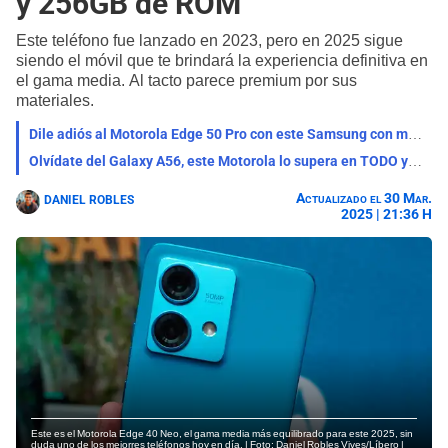
y 256GB de ROM
Este teléfono fue lanzado en 2023, pero en 2025 sigue
siendo el móvil que te brindará la experiencia definitiva en
el gama media. Al tacto parece premium por sus
materiales.
Dile adiós al Motorola Edge 50 Pro con este Samsung con mejor batería, cámara HD y resistencia al agua
Olvídate del Galaxy A56, este Motorola lo supera en TODO y es más barato: 12GB RAM, cámaras con IA y batería 6000 mAh
Actualizado el 30 Mar.
DANIEL ROBLES
2025 | 21:36 H
Este es el Motorola Edge 40 Neo, el gama media más equilibrado para este 2025, sin
duda uno de los mejorres teléfonos hoy en día. | Foto: Daniel Robles Vives/Líbero |