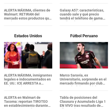
confirmaron heridos?
iPhone 17 Pro Max?
ALERTA MÁXIMA, clientes de
Galaxy A57: características,
Walmart: RETIRAN del
cuando sale y qué precio
mercado estos productos que
tendrá el teléfono de gama
puedes encontrar en tu
media más potente de
cocina, garajes y armarios
Samsung
Estados Unidos
Fútbol Peruano
ALERTA MÁXIMA, inmigrantes
Marco Saravia, ex
legales e indocumentados en
Universitario, sorprende en el
EE. UU.: ICE ARRESTA a
mercado firmando por club
embarazada en aeropuerto;
campeón: "Bienvenido"
su prometido EXPONE
situación
ALERTA en Walmart de
Tabla de posiciones del
Tacoma: reportan TIROTEO
Clausura y Acumulado Liga 1
en establecimiento durante
EN VIVO tras resultado de
un ARRESTO por hurto, ¿se
Alianza Lima y Boys