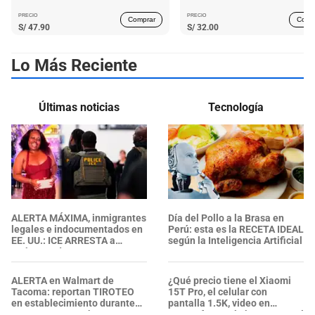
PRECIO
PRECIO
Comprar
Comp
S/
47.90
S/
32.00
Lo Más Reciente
Últimas noticias
Tecnología
ALERTA MÁXIMA, inmigrantes
Día del Pollo a la Brasa en
legales e indocumentados en
Perú: esta es la RECETA IDEAL
EE. UU.: ICE ARRESTA a
según la Inteligencia Artificial
embarazada en aeropuerto;
su prometido EXPONE
situación
ALERTA en Walmart de
¿Qué precio tiene el Xiaomi
Tacoma: reportan TIROTEO
15T Pro, el celular con
en establecimiento durante
pantalla 1.5K, video en
un ARRESTO por hurto, ¿se
4K/120fps y más barato que el