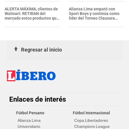
confirmaron heridos?
ALERTA MÁXIMA, clientes de
Alianza Lima empató con
Walmart: RETIRAN del
Sport Boys y continúa como
mercado estos productos que
líder del Torneo Clausura
puedes encontrar en tu
2026
cocina, garajes y armarios
Regresar al inicio
Enlaces de interés
Fútbol Peruano
Fútbol Internacional
Alianza Lima
Copa Libertadores
Universitario
Champions League