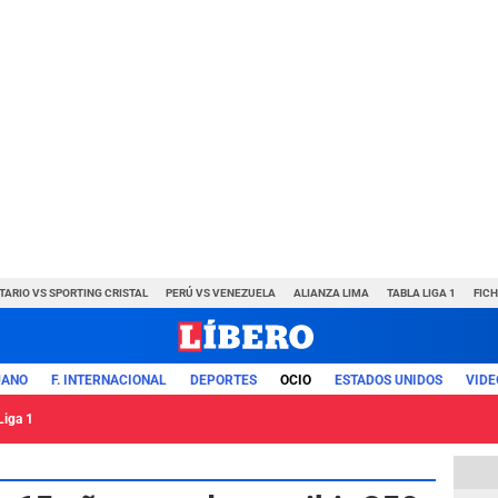
TARIO VS SPORTING CRISTAL
PERÚ VS VENEZUELA
ALIANZA LIMA
TABLA LIGA 1
FIC
UANO
F. INTERNACIONAL
DEPORTES
OCIO
ESTADOS UNIDOS
VIDE
Liga 1