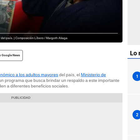
 del país. | Composición Líbero / Margoth Aliaga
Lo 
n Google News
nómico a los adultos mayores
del país, el
Ministerio de
1
un programa que busca brindar un respaldo a este importante
den a diferentes beneficios sociales.
2