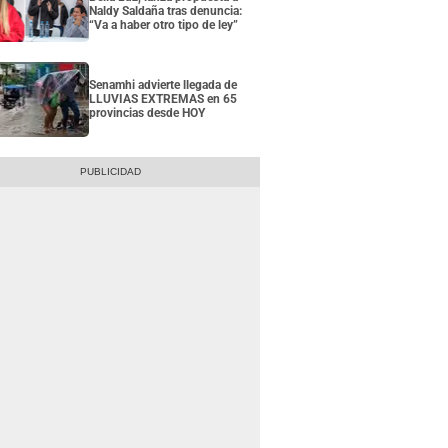
Naldy Saldaña tras denuncia:
“Va a haber otro tipo de ley”
Senamhi advierte llegada de
LLUVIAS EXTREMAS en 65
provincias desde HOY