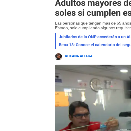
Adultos mayores de
soles si cumplen es
Las personas que tengan más de 65 años 
Estado, solo cumpliendo algunos requisit
Jubilados de la ONP accederán a un A
Beca 18: Conoce el calendario del se
ROXANA ALIAGA