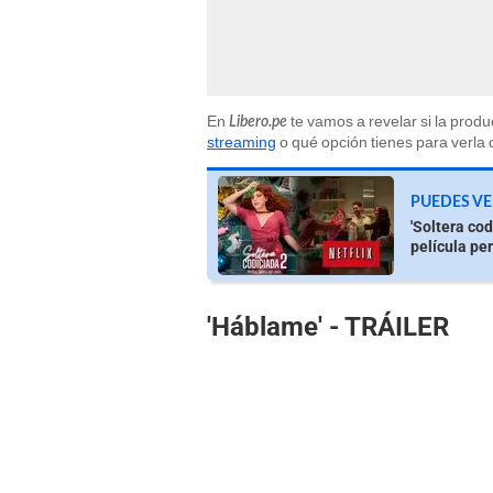
En
te vamos a revelar si la prod
Libero.pe
streaming
o qué opción tienes para verla
PUEDES VE
'Soltera cod
película pe
'Háblame' - TRÁILER