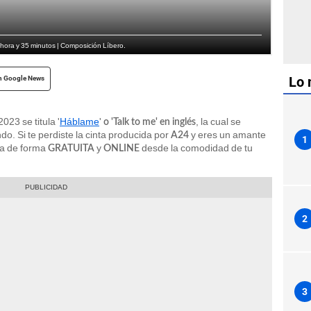
 hora y 35 minutos | Composición Líbero.
Lo 
n Google News
023 se titula '
Háblame
'
, la cual se
o 'Talk to me' en inglés
do. Si te perdiste la cinta producida por
y eres un amante
A24
1
la de forma
y
desde la comodidad de tu
GRATUITA
ONLINE
2
3