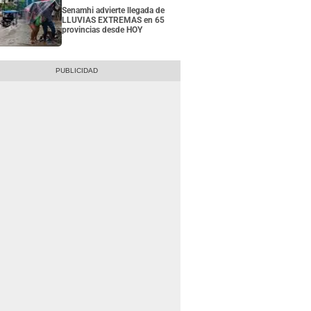
Senamhi advierte llegada de
LLUVIAS EXTREMAS en 65
provincias desde HOY