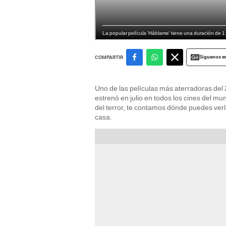
La popular película 'Háblame' tiene una duración de 1
Siguenos e
COMPARTIR
Uno de las películas más aterradoras del 2
estrenó en julio en todos los cines del mun
del terror, te contamos dónde puedes ver
casa.