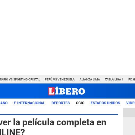
TARIO VS SPORTING CRISTAL
PERÚ VS VENEZUELA
ALIANZA LIMA
TABLA LIGA 1
FIC
UANO
F. INTERNACIONAL
DEPORTES
OCIO
ESTADOS UNIDOS
VIDE
er la película completa en
NLINE?