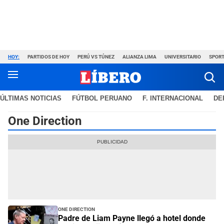
HOY:
PARTIDOS DE HOY
PERÚ VS TÚNEZ
ALIANZA LIMA
UNIVERSITARIO
SPORT
ÚLTIMAS NOTICIAS
FÚTBOL PERUANO
F. INTERNACIONAL
DE
One Direction
One Direction
Padre de Liam Payne llegó a hotel donde