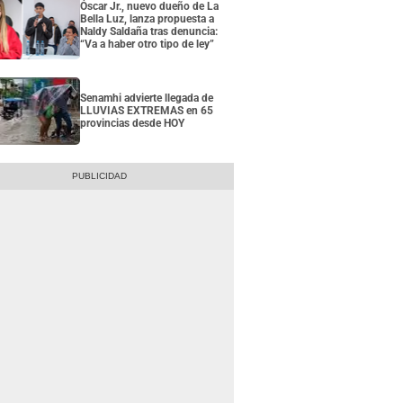
Óscar Jr., nuevo dueño de La
Bella Luz, lanza propuesta a
Naldy Saldaña tras denuncia:
“Va a haber otro tipo de ley”
Senamhi advierte llegada de
LLUVIAS EXTREMAS en 65
provincias desde HOY