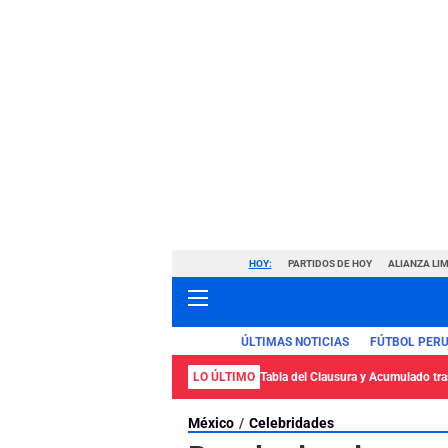
HOY:
PARTIDOS DE HOY
ALIANZA LIM
ÚLTIMAS NOTICIAS
FÚTBOL PER
LO ÚLTIMO
Tabla del Clausura y Acumulado tras
México
Celebridades