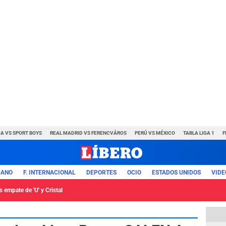
A VS SPORT BOYS
REAL MADRID VS FERENCVÁROS
PERÚ VS MÉXICO
TABLA LIGA 1
F
UANO
F. INTERNACIONAL
DEPORTES
OCIO
ESTADOS UNIDOS
VIDE
 empate de 'U' y Cristal