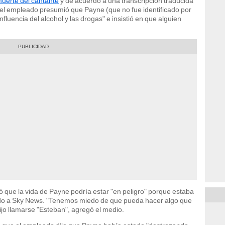
uerte del cantante
y de acuerdo a una transcripción traducida
el empleado presumió que Payne (que no fue identificado por
fluencia del alcohol y las drogas" e insistió en que alguien
 que la vida de Payne podría estar "en peligro" porque estaba
rdo a Sky News. "Tenemos miedo de que pueda hacer algo que
ijo llamarse "Esteban", agregó el medio.