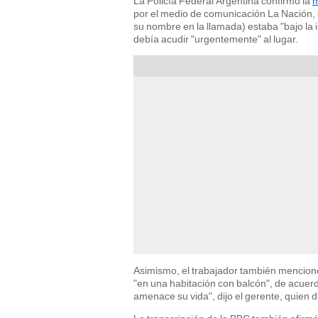
La Policía Federal Argentina confirmó la
m
por el medio de comunicación La Nación, 
su nombre en la llamada) estaba "bajo la in
debía acudir "urgentemente" al lugar.
Asimismo, el trabajador también mencionó
"en una habitación con balcón", de acue
amenace su vida", dijo el gerente, quien d