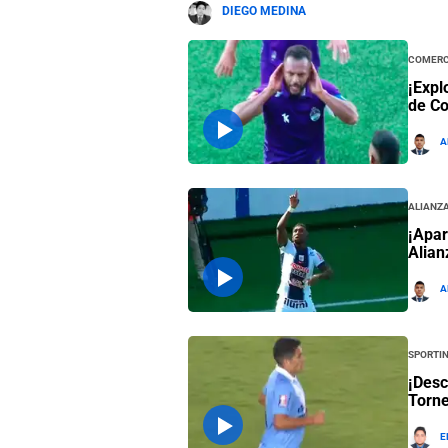
DIEGO MEDINA
Comerc
¡Expl
de Co
A
Alianza
¡Apar
Alian
A
Sportin
¡Desc
Torne
E