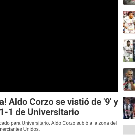
! Aldo Corzo se vistió de '9' y
1-1 de Universitario
icado para
Universitario
, Aldo Corzo subió a la zona del
omerciantes Unidos.