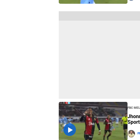
FBC Me
Jhonn
Sport
F