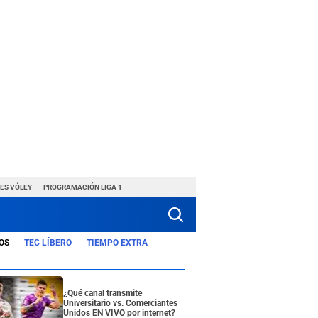
ES VÓLEY
PROGRAMACIÓN LIGA 1
OS
TEC LÍBERO
TIEMPO EXTRA
¿Qué canal transmite
Universitario vs. Comerciantes
Unidos EN VIVO por internet?