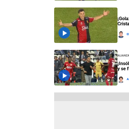
¡Gola
Crist
E
Alianza
¡Insó
y se 
A