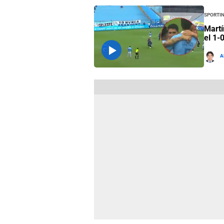
Sportin
Martí
el 1-
A