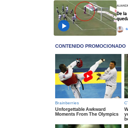
Alianza
De la
queda
G