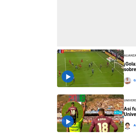
Alianza
¡Gola
sobre
G
Univers
Así f
Unive
A