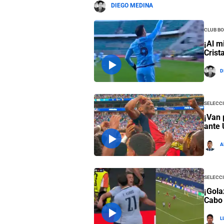
DIEGO MEDINA
Club Bo
¡Al m
Crist
D
Selecc
¡Van 
ante 
A
Selecc
¡Gola
Cabo 
L