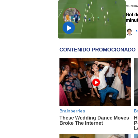
Mundia
Gol d
minut
A