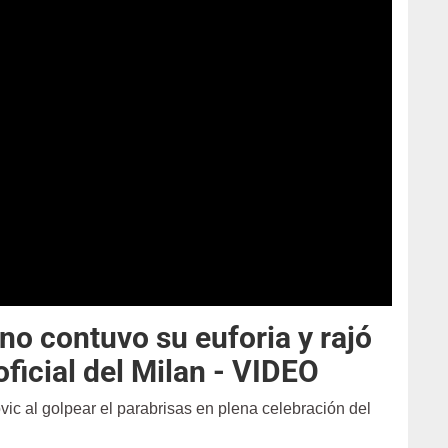
no contuvo su euforia y rajó
oficial del Milan - VIDEO
ic al golpear el parabrisas en plena celebración del