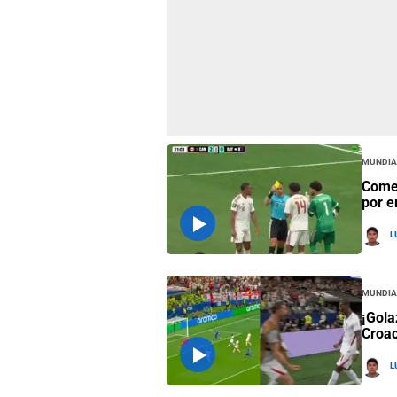
Mundia
Comen
por e
L
Mundia
¡Gola
Croac
L