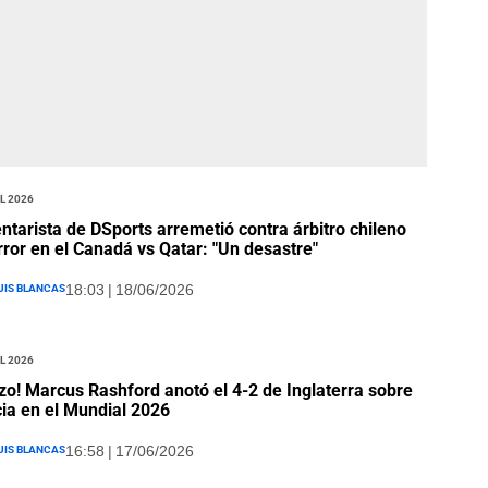
l 2026
tarista de DSports arremetió contra árbitro chileno
rror en el Canadá vs Qatar: "Un desastre"
uis Blancas
18:03 | 18/06/2026
l 2026
zo! Marcus Rashford anotó el 4-2 de Inglaterra sobre
ia en el Mundial 2026
uis Blancas
16:58 | 17/06/2026