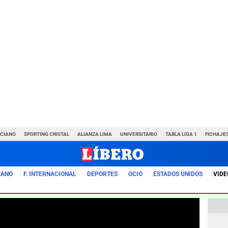
NCIANO
SPORTING CRISTAL
ALIANZA LIMA
UNIVERSITARIO
TABLA LIGA 1
FICHAJE
UANO
F. INTERNACIONAL
DEPORTES
OCIO
ESTADOS UNIDOS
VIDE