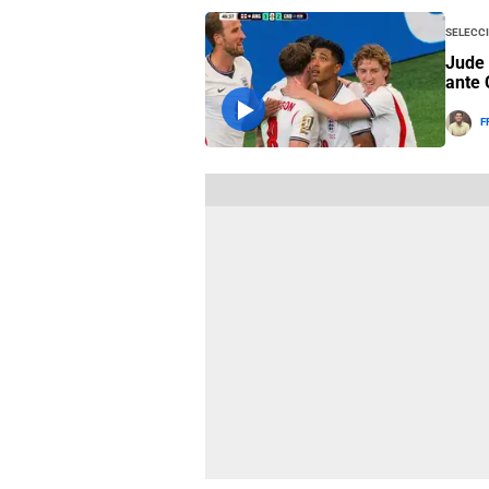
Selecci
Jude 
ante 
F