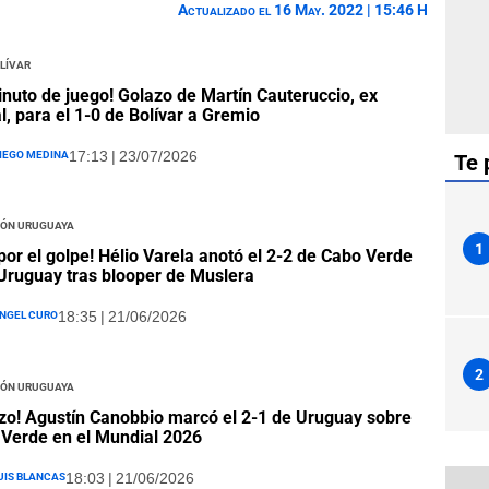
Actualizado el 16 May. 2022 | 15:46 H
lívar
inuto de juego! Golazo de Martín Cauteruccio, ex
al, para el 1-0 de Bolívar a Gremio
iego Medina
17:13 | 23/07/2026
Te 
ión Uruguaya
1
por el golpe! Hélio Varela anotó el 2-2 de Cabo Verde
Uruguay tras blooper de Muslera
ngel Curo
18:35 | 21/06/2026
2
ión Uruguaya
zo! Agustín Canobbio marcó el 2-1 de Uruguay sobre
Verde en el Mundial 2026
uis Blancas
18:03 | 21/06/2026