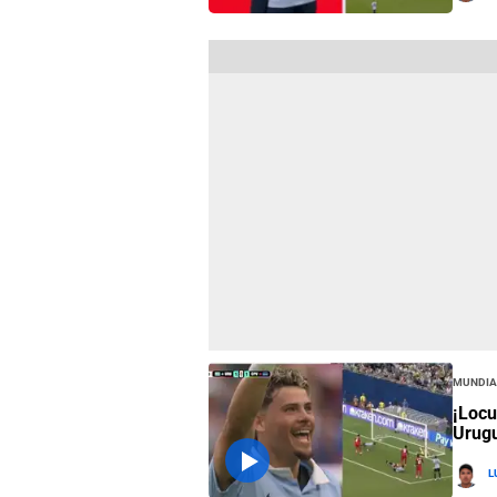
Mundia
¡Locu
Urugu
L