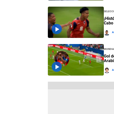
Selecc
¡Hist
Cabo 
A
Mundia
Gol d
Arabi
A