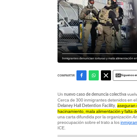
Inmigrantes denuncian torturas y mala alimentación en
Siguenos e
COMPARTIR
Un
vuelv
nuevo caso de denuncia colectiva
Cerca de 300 inmigrantes detenidos en e
,
aseguran 
Delaney Hall Detention Facility
hacinamiento, mala alimentación y falta 
una carta difundida por la organización
Am
preocupación sobre el trato a los
inmigran
ICE.