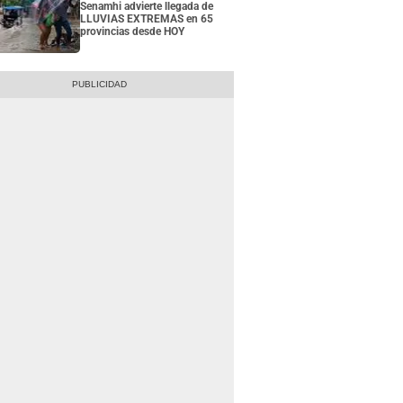
Senamhi advierte llegada de
LLUVIAS EXTREMAS en 65
provincias desde HOY