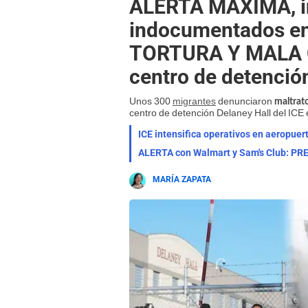
ALERTA MÁXIMA, in
indocumentados en
TORTURA Y MALA 
centro de detenció
Unos 300
migrantes
denunciaron
maltrat
centro de detención Delaney Hall del ICE
ICE intensifica operativos en aeropu
MARÍA ZAPATA