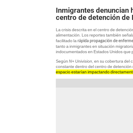
Inmigrantes denuncian h
centro de detención de
La crisis descrita en el centro de detenci
alimentación. Los reportes también seña
facilitado la
rápida propagación de enfermed
tanto a inmigrantes en situación migrator
indocumentados en Estados Unidos que p
Según
N+ Univision
, en su cobertura del 
constante dentro del centro de detención 
espacio estarían impactando directamente 