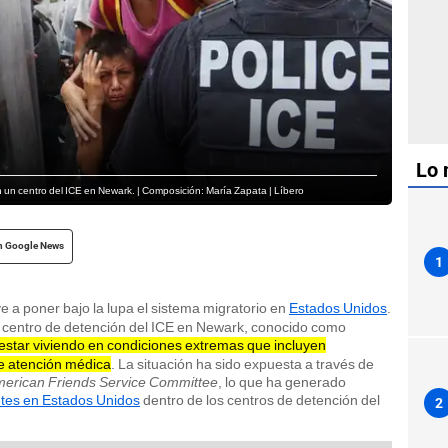
Lo 
 un centro del ICE en Newark. | Composición: María Zapata | Líbero
n Google News
1
e a poner bajo la lupa el sistema migratorio en
Estados Unidos
.
l centro de detención del ICE en Newark, conocido como
estar viviendo en condiciones extremas que incluyen
de atención médica
. La situación ha sido expuesta a través de
erican Friends Service Committee
, lo que ha generado
tes en Estados Unidos
dentro de los centros de detención del
2