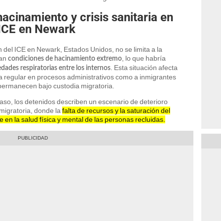
acinamiento y crisis sanitaria en
 ICE en Newark
ón del ICE en Newark, Estados Unidos, no se limita a la
lan
, lo que habría
condiciones de hacinamiento extremo
. Esta situación afecta
ades respiratorias entre los internos
ia regular en procesos administrativos como a inmigrantes
ermanecen bajo custodia migratoria.
caso, los detenidos describen un escenario de deterioro
migratoria, donde la
falta de recursos y la saturación del
en la salud física y mental de las personas recluidas.