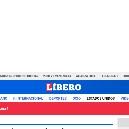
TARIO VS SPORTING CRISTAL
PERÚ VS VENEZUELA
ALIANZA LIMA
TABLA LIGA 1
FIC
UANO
F. INTERNACIONAL
DEPORTES
OCIO
ESTADOS UNIDOS
VIDE
Liga 1