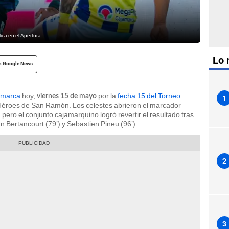
ica en el Apertura
Lo 
n Google News
jamarca
hoy,
por la
fecha 15 del Torneo
viernes 15 de mayo
1
o Héroes de San Ramón. Los celestes abrieron el marcador
 pero el conjunto cajamarquino logró revertir el resultado tras
n Bertancourt (79’) y Sebastien Pineu (96’).
2
3