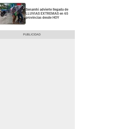
Senamhi advierte llegada de
LLUVIAS EXTREMAS en 65
provincias desde HOY