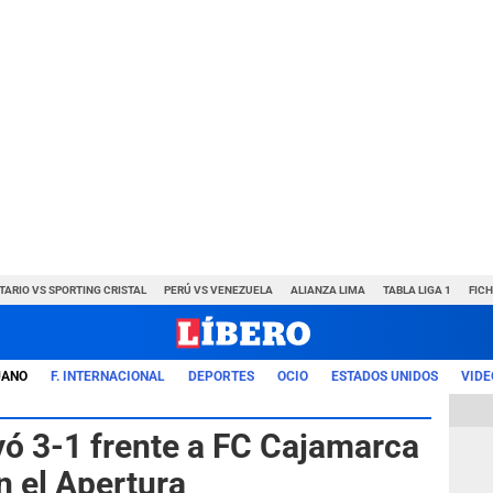
TARIO VS SPORTING CRISTAL
PERÚ VS VENEZUELA
ALIANZA LIMA
TABLA LIGA 1
FIC
UANO
F. INTERNACIONAL
DEPORTES
OCIO
ESTADOS UNIDOS
VIDE
yó 3-1 frente a FC Cajamarca
n el Apertura