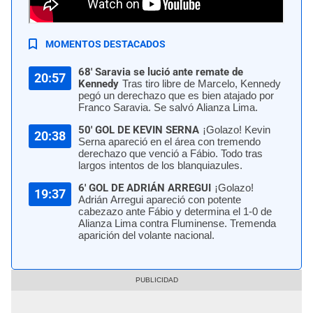
Alianza Lima vs. Fluminense por la Libertadores | Foto: AFP
MOMENTOS DESTACADOS
68' Saravia se lució ante remate de
20:57
Kennedy
Tras tiro libre de Marcelo, Kennedy
pegó un derechazo que es bien atajado por
Franco Saravia. Se salvó Alianza Lima.
50' GOL DE KEVIN SERNA
¡Golazo! Kevin
20:38
Serna apareció en el área con tremendo
derechazo que venció a Fábio. Todo tras
largos intentos de los blanquiazules.
6' GOL DE ADRIÁN ARREGUI
¡Golazo!
19:37
Adrián Arregui apareció con potente
cabezazo ante Fábio y determina el 1-0 de
Alianza Lima contra Fluminense. Tremenda
aparición del volante nacional.