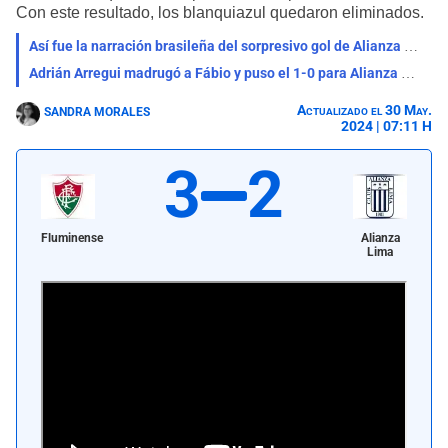
Con este resultado, los blanquiazul quedaron eliminados.
Así fue la narración brasileña del sorpresivo gol de Alianza Lima a Fluminense
Adrián Arregui madrugó a Fábio y puso el 1-0 para Alianza Lima ante Fluminense
Actualizado el 30 May.
SANDRA MORALES
2024 | 07:11 H
3
2
Fluminense
Alianza
Lima