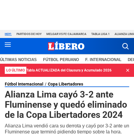
HOY:
PARTIDOS DE HOY
MELGAR VS FC CAJAMARCA
TABLA LIGA 1
ALIANZA LIM
ÚLTIMAS NOTICIAS
FÚTBOL PERUANO
F. INTERNACIONAL
DE
LO ÚLTIMO
Tabla ACTUALIZADA del Clausura y Acumulado 2026
Fútbol Internacional
Copa Libertadores
Alianza Lima cayó 3-2 ante
Fluminense y quedó eliminado
de la Copa Libertadores 2024
Alianza Lima vendió cara su derrota y cayó por 3-2 ante un
Fluminense que terminó pidiendo tiempo sobre la hora.