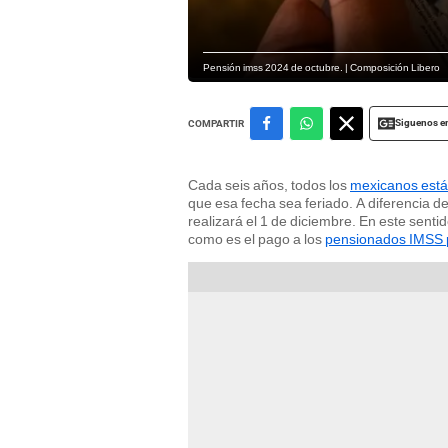
Pensión imss 2024 de octubre. | Composición Libero
Siguenos e
COMPARTIR
Cada seis años, todos los
mexicanos están
que esa fecha sea feriado. A diferencia de
realizará el 1 de diciembre. En este sent
como es el pago a los
pensionados IMSS p