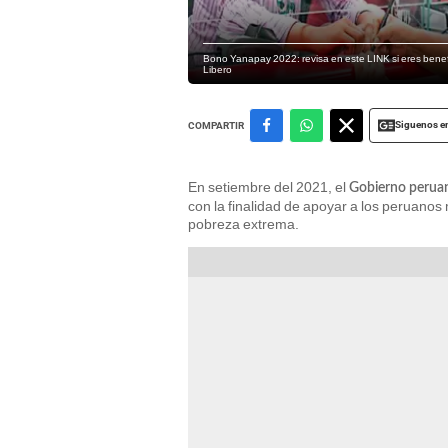
Bono Yanapay 2022: revisa en este LINK si eres benefici
Libero
Siguenos e
COMPARTIR
En setiembre del 2021, el
Gobierno perua
con la finalidad de apoyar a los peruano
pobreza extrema.