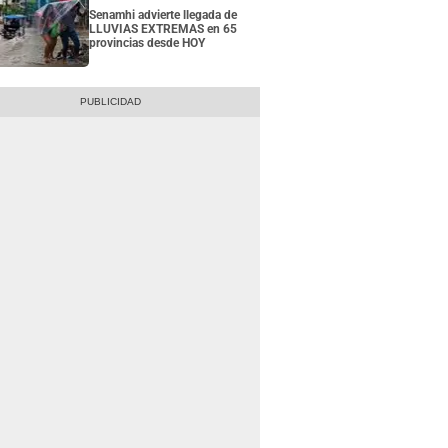
Senamhi advierte llegada de
LLUVIAS EXTREMAS en 65
provincias desde HOY