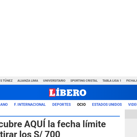
VS TÚNEZ
ALIANZA LIMA
UNIVERSITARIO
SPORTING CRISTAL
TABLA LIGA 1
FICHAJ
UANO
F. INTERNACIONAL
DEPORTES
OCIO
ESTADOS UNIDOS
VIDE
ubre AQUÍ la fecha límite
tirar los S/ 700