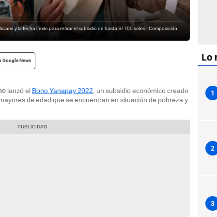
ario y la fecha límite para retirar el subsidio de hasta S/ 700 soles | Composición
Lo 
n Google News
lanzó el
Bono Yanapay 2022
, un subsidio económico creado
no
1
s mayores de edad que se encuentran en situación de pobreza y
2
3