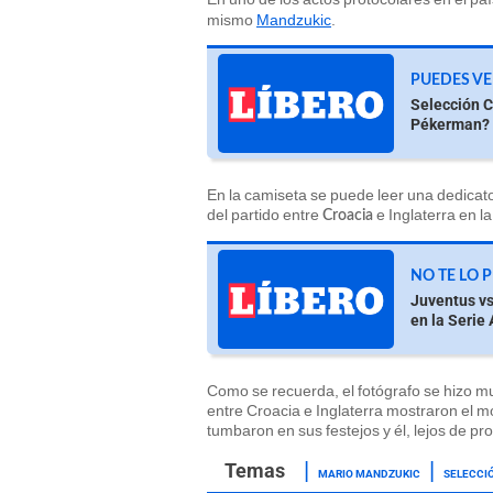
mismo
Mandzukic
.
PUEDES VE
Selección 
Pékerman?
En la camiseta se puede leer una dedicat
del partido entre
e Inglaterra en 
Croacia
NO TE LO 
Juventus vs
en la Serie 
Como se recuerda, el fotógrafo se hizo m
entre Croacia e Inglaterra mostraron el 
tumbaron en sus festejos y él, lejos de pr
MARIO MANDZUKIC
SELECCI