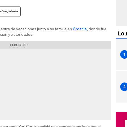
n Google News
entra de vacaciones junto a su familia en
Croacia
, donde fue
Lo 
ción y autoridades.
1
2
aís europeo
recibió una camiseta enviada por el
Yuri Cortez