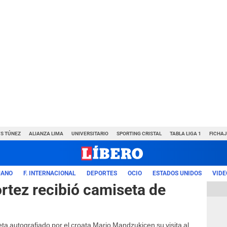
VS TÚNEZ
ALIANZA LIMA
UNIVERSITARIO
SPORTING CRISTAL
TABLA LIGA 1
FICHAJ
UANO
F. INTERNACIONAL
DEPORTES
OCIO
ESTADOS UNIDOS
VIDE
ortez recibió camiseta de
eta autografiado por el croata Mario Mandzukicen su visita al