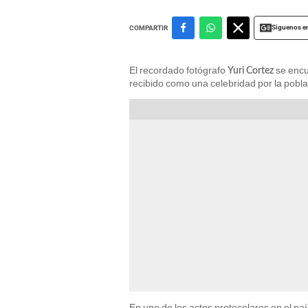
Siguenos e
COMPARTIR
El recordado fotógrafo
se encu
Yuri Cortez
recibido como una celebridad por la pobla
En uno de los actos protocolares en el p