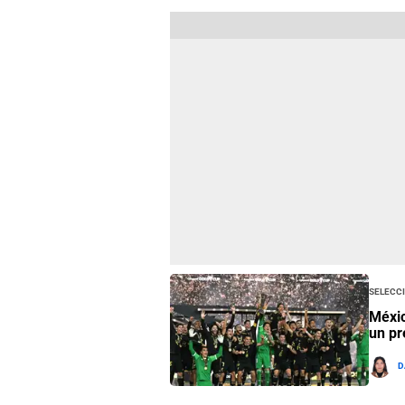
Selecc
Méxic
un pr
D