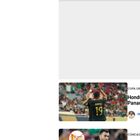
Copa O
Hondu
Panam
F
Conca