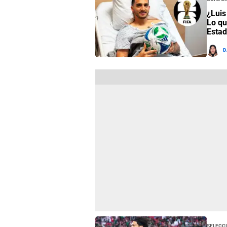
¿Luis
Lo qu
Estad
D
Selecc