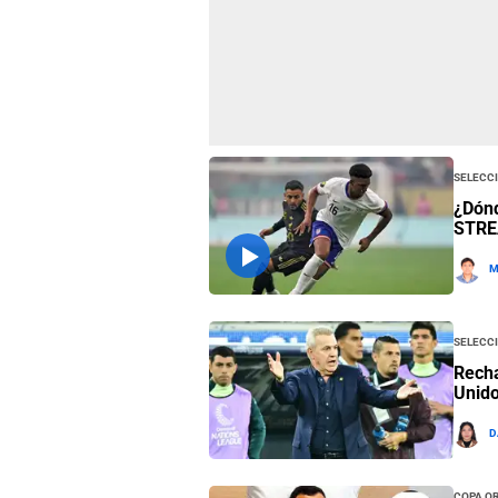
Selecc
¿Dónd
STR
M
Selecc
Recha
Unido
D
Copa O