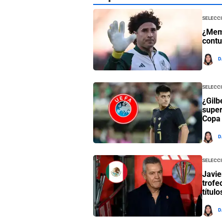
Selecc
¿Memo
contu
D
Selecc
¿Gilb
super
Copa
D
Selecc
Javie
trofe
título
D