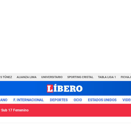
VS TÚNEZ
ALIANZA LIMA
UNIVERSITARIO
SPORTING CRISTAL
TABLA LIGA 1
FICHAJ
UANO
F. INTERNACIONAL
DEPORTES
OCIO
ESTADOS UNIDOS
VIDE
ey Sub 17 Femenino