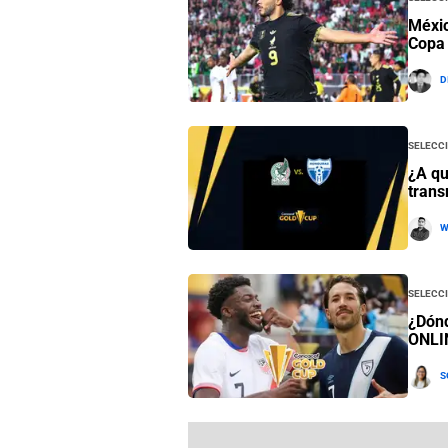
Méxic
Copa
D
Selecc
¿A qu
trans
W
Selecci
¿Dónd
ONLI
S