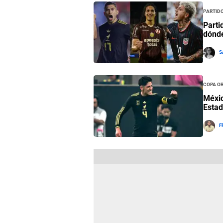
Partido
Parti
dónde
S
Copa O
Méxic
Estad
F