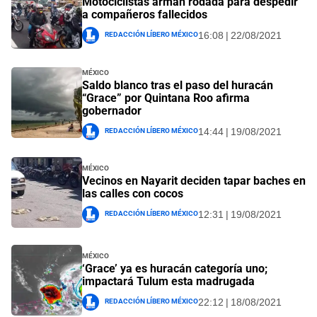
Motociclistas arman rodada para despedir
a compañeros fallecidos
Redacción Líbero México
16:08 | 22/08/2021
México
Saldo blanco tras el paso del huracán
“Grace” por Quintana Roo afirma
gobernador
Redacción Líbero México
14:44 | 19/08/2021
México
Vecinos en Nayarit deciden tapar baches en
las calles con cocos
Redacción Líbero México
12:31 | 19/08/2021
México
‘Grace’ ya es huracán categoría uno;
impactará Tulum esta madrugada
Redacción Líbero México
22:12 | 18/08/2021