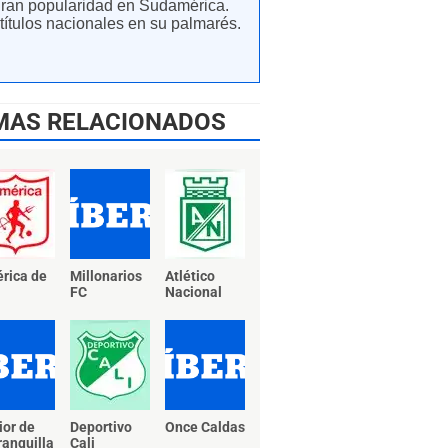
gran popularidad en Sudamérica.
títulos nacionales en su palmarés.
MAS RELACIONADOS
rica de
Millonarios
Atlético
FC
Nacional
ior de
Deportivo
Once Caldas
ranquilla
Cali