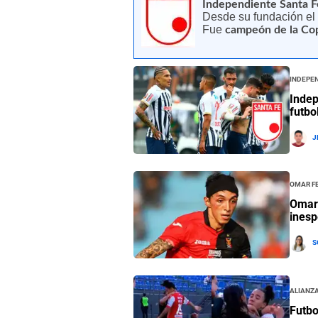
Independiente Santa F
Desde su fundación el 
Fue
campeón de la Co
Indepen
Indep
futbo
J
Omar F
Omar 
inesp
S
Alianza
Futbo