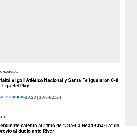
co Nacional
 faltó el gol! Atlético Nacional y Santa Fe igualaron 0-0
a Liga BetPlay
auricio Ubillus
18:23 | 13/04/2024
late
endiente calentó al ritmo de "Cha-La Head-Cha-La" de
revio al duelo ante River