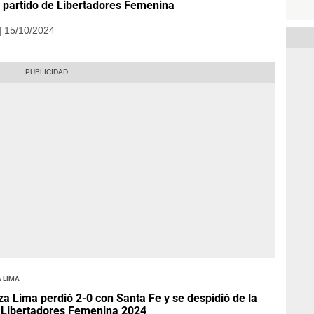
 partido de Libertadores Femenina
| 15/10/2024
 Lima
za Lima perdió 2-0 con Santa Fe y se despidió de la
 Libertadores Femenina 2024