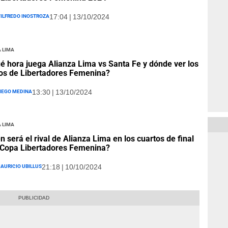
ilfredo Inostroza
17:04 | 13/10/2024
 Lima
é hora juega Alianza Lima vs Santa Fe y dónde ver los
os de Libertadores Femenina?
iego Medina
13:30 | 13/10/2024
 Lima
n será el rival de Alianza Lima en los cuartos de final
 Copa Libertadores Femenina?
auricio Ubillus
21:18 | 10/10/2024