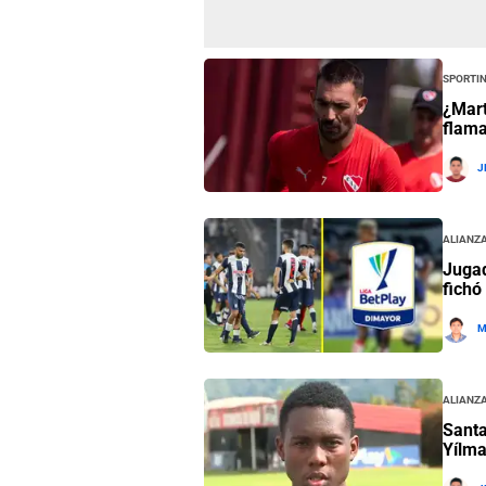
Sportin
¿Mart
flama
J
Alianza
Jugad
fichó
M
Alianza
Santa
Yílma