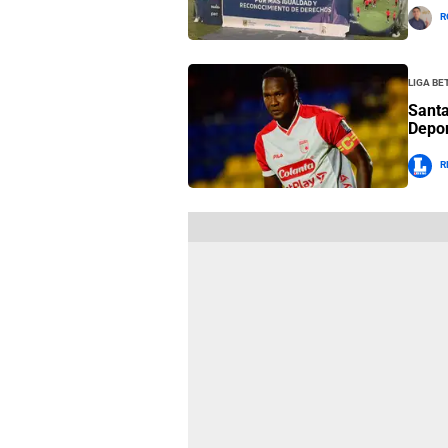
R
Liga Be
Santa
Depor
R