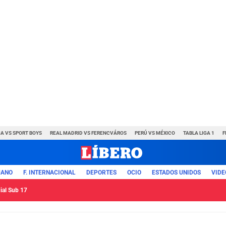
A VS SPORT BOYS
REAL MADRID VS FERENCVÁROS
PERÚ VS MÉXICO
TABLA LIGA 1
F
UANO
F. INTERNACIONAL
DEPORTES
OCIO
ESTADOS UNIDOS
VIDE
ial Sub 17