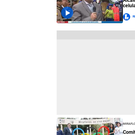
Alcal
celul
R
Mirafl
Comit