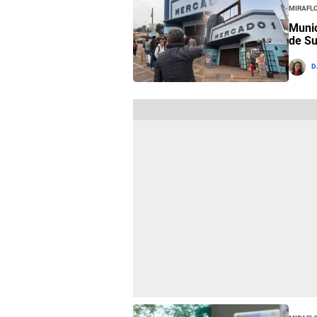
Mirafl
Munic
de Su
D
Mirafl