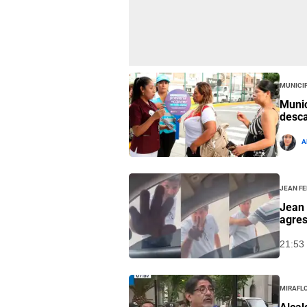
Municip
Munic
desca
A
Jean Fe
Jean 
agres
21:53 
Mirafl