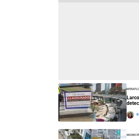
Mirafl
Larco
detec
D
Municip