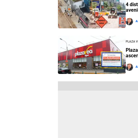
4 dis
aveni
A
Plaza 
Plaza
ascen
A