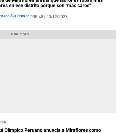
de de Miraflores afirma que ladrones roban más
ares en ese distrito porque son "más caros"
edacción Líbero Ocio
09:48 | 20/12/2023
ores
é Olímpico Peruano anuncia a Miraflores como