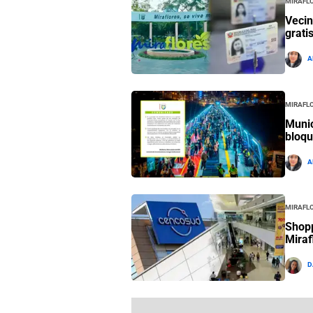
Vecin
grati
A
Mirafl
Munic
bloqu
A
Mirafl
Shopp
Miraf
D