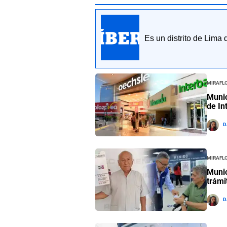
Es un distrito de Lima
Mirafl
Munic
de In
D
Mirafl
Munic
trámi
D