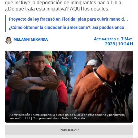
que incluye la deportación de inmigrantes hacia Libia.
¿De qué trata esta iniciativa? AQUÍ los detalles.
Proyecto de ley fracasó en Florida: plan para cubrir mano de obra migrante con adolescentes no fue respaldada en EE. UU.
¿Cómo obtener la ciudadanía americana?: así puedes encontrar ayuda en tu comunidad gracias a USCIS
Actualizado el 7 May.
MELANNI MIRANDA
2025 | 10:24 H
Administración Trump deportaría a este grupo a Libia en esta semana y por primera
vez en EE. UU. | Composición Libero/ Melanni Miranda.