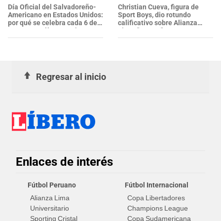
EXTRANJEROS en un solo día
Día Oficial del Salvadoreño-
Christian Cueva, figura de
Americano en Estados Unidos:
Sport Boys, dio rotundo
por qué se celebra cada 6 de
calificativo sobre Alianza
agosto y cuál es su origen
Lima: "Es un..."
Regresar al inicio
Enlaces de interés
Fútbol Peruano
Fútbol Internacional
Alianza Lima
Copa Libertadores
Universitario
Champions League
Sporting Cristal
Copa Sudamericana