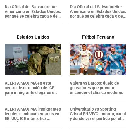
heridos?
EXTRANJEROS en un solo día
Día Oficial del Salvadoreño-
Día Oficial del Salvadoreño-
Americano en Estados Unidos:
Americano en Estados Unidos:
por qué se celebra cada 6 de
por qué se celebra cada 6 de
agosto y cuál es su origen
agosto y cuál es su origen
Estados Unidos
Fútbol Peruano
ALERTA MÁXIMA en este
Valera vs Barcos: duelo de
centro de detención de ICE
goleadores que promete
para inmigrantes legales e
encender el clásico moderno
indocumentados en EE. UU.:
SALVADOREÑO falleció tras
sufrir una "emergencia
ALERTA MÁXIMA, inmigrantes
Universitario vs Sporting
médica"
legales e indocumentados en
Cristal EN VIVO: horario, canal
EE. UU.: ICE intensifica
y dónde ver el partido por el
operativos en aeropuertos y
Torneo Clausura 2026
arresta a NUMEROSOS