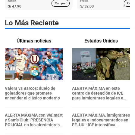
PRECIO
PRECIO
Comprar
Comp
S/
47.90
S/
32.00
Lo Más Reciente
Últimas noticias
Estados Unidos
Valera vs Barcos: duelo de
ALERTA MÁXIMA en este
goleadores que promete
centro de detención de ICE
encender el clásico moderno
para inmigrantes legales e
indocumentados en EE. UU.:
SALVADOREÑO falleció tras
sufrir una "emergencia
ALERTA MÁXIMA con Walmart
ALERTA MÁXIMA, inmigrantes
médica"
y Sam's Club: PRESENCIA
legales e indocumentados en
POLICIAL en los alrededores
EE. UU.: ICE intensifica
de los establecimientos en
operativos en aeropuertos y
esta zona, ¿se confirmaron
arresta a NUMEROSOS