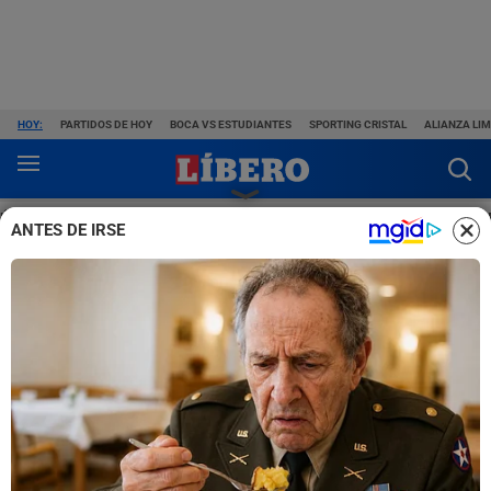
HOY:
PARTIDOS DE HOY
BOCA VS ESTUDIANTES
SPORTING CRISTAL
ALIANZA LI
ÚLTIMAS NOTICIAS
FÚTBOL PERUANO
F. INTERNACIONAL
DE
ANTES DE IRSE
Fútbol Internacional
Barcelona SC vs. Deportivo
Cuenca vía STAR Plus y
GOLTV EN VIVO
MIRA AQUÍ vía
el partido de
STAR Plus y GOLTV EN VIVO
por el Torneo Apertura
Barcelona SC vs. Deportivo Cuenca
de la
.
Liga Pro Ecuador
Partidos de hoy, martes 4 de agosto EN VIVO: horarios, resultados y dónde ver fútbol por TV