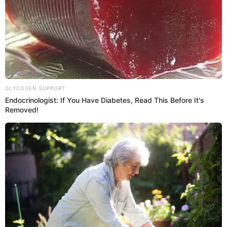
: Javier Burrai; Pedro
Posible once de Barcelona SC
Velasco, Carlos Rodríguez, Luca Sosa, Mario Pineida;
Janner Corozo, Fernando Gaibor, Leonardo Souza de
Almeida, Christian Ortiz; Damián Díaz, Francisco
Fydriszewski.