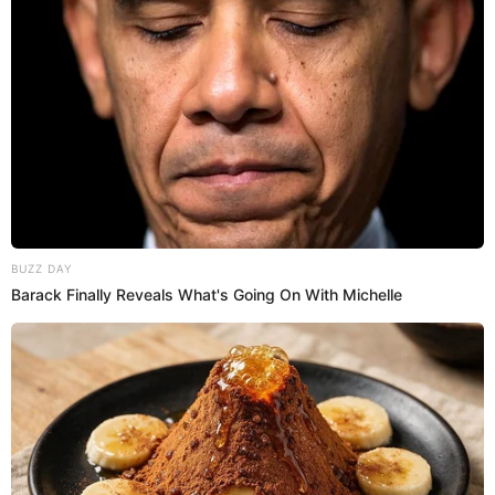
: Mendoza; Rodríguez, Velasco,
Alineación de Barcelona SC
Sosa, Bauman; Corozo, Souza, Díaz, Gaibor; Portocarrero y
Ortiz.
: Piedra; Rivera, Recalde,
Alineación de Deportivo Cuenca
Duarte, Farías; Rinaldi, Melo, Mera; Becerra, López y Branda.