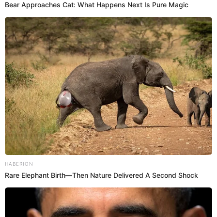
PUEDES VER:
LINK para ver partido River Plate vs.
Independiente EN VIVO ONLINE GRATIS
Barcelona SC vs. Deportivo Cuenca
EN VIVO ONLINE GRATIS: minuto a
minuto del partido
Barcelona SC vs. Deportivo Cuenca
EN VIVO ONLINE GRATIS:
alineaciones del partido