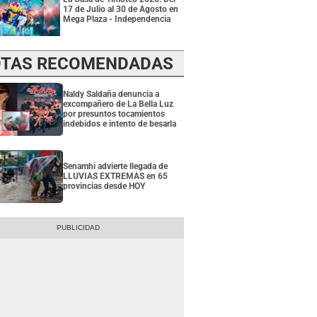
17 de Julio al 30 de Agosto en
Mega Plaza - Independencia
TAS RECOMENDADAS
Naldy Saldaña denuncia a
excompañero de La Bella Luz
por presuntos tocamientos
indebidos e intento de besarla
Senamhi advierte llegada de
LLUVIAS EXTREMAS en 65
provincias desde HOY