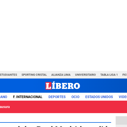
ESTUDIANTES
SPORTING CRISTAL
ALIANZA LIMA
UNIVERSITARIO
TABLA LIGA 1
FI
UANO
F. INTERNACIONAL
DEPORTES
OCIO
ESTADOS UNIDOS
VIDE
lausura