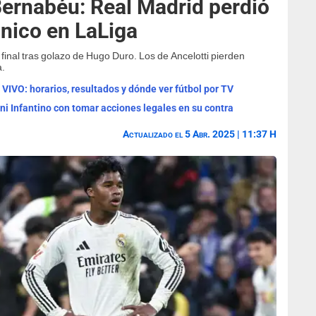
Bernabéu: Real Madrid perdió
ónico en LaLiga
 final tras golazo de Hugo Duro. Los de Ancelotti pierden
a.
 VIVO: horarios, resultados y dónde ver fútbol por TV
ni Infantino con tomar acciones legales en su contra
Actualizado el 5 Abr. 2025 | 11:37 H