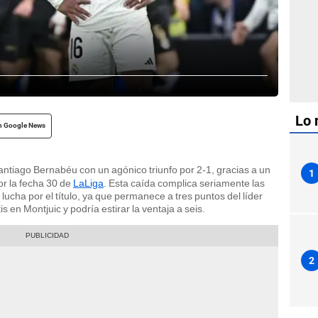
Lo 
n Google News
antiago Bernabéu con un agónico triunfo por 2-1, gracias a un
1
or la fecha 30 de
LaLiga
. Esta caída complica seriamente las
ucha por el título, ya que permanece a tres puntos del líder
 en Montjuic y podría estirar la ventaja a seis.
2