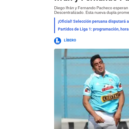
Diego Ifrán y Fernando Pacheco esperan a
Descentralizado. Esta nueva dupla promet
¡Oficial! Selección peruana disputará
Partidos de Liga 1: programación, hora
LÍBERO