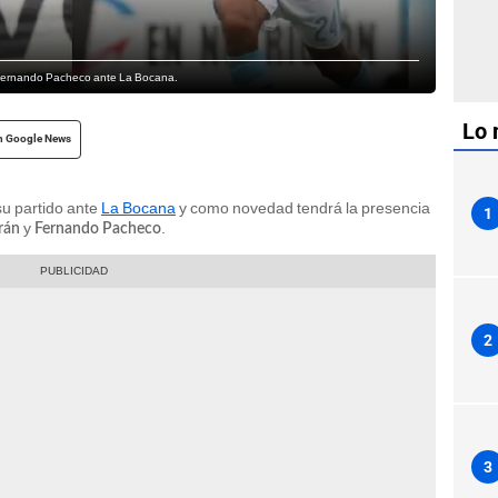
 y Fernando Pacheco ante La Bocana.
Lo 
n Google News
su partido ante
La Bocana
y como novedad tendrá la presencia
1
y
.
rán
Fernando Pacheco
2
3