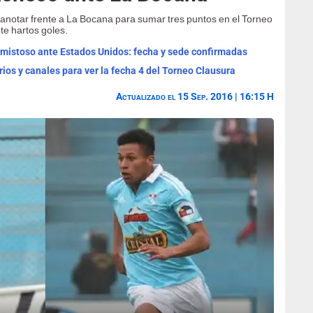
notar frente a La Bocana para sumar tres puntos en el Torneo
e hartos goles.
 amistoso ante Estados Unidos: fecha y sede confirmadas
rios y canales para ver la fecha 4 del Torneo Clausura
Actualizado el 15 Sep. 2016 | 16:15 H