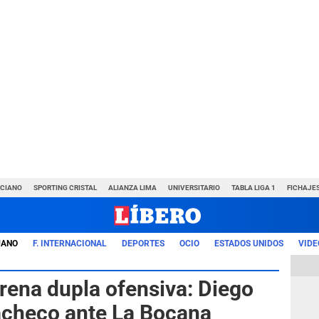
NCIANO
SPORTING CRISTAL
ALIANZA LIMA
UNIVERSITARIO
TABLA LIGA 1
FICHAJE
UANO
F. INTERNACIONAL
DEPORTES
OCIO
ESTADOS UNIDOS
VIDE
trena dupla ofensiva: Diego
acheco ante La Bocana