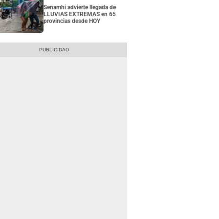
Senamhi advierte llegada de
LLUVIAS EXTREMAS en 65
provincias desde HOY