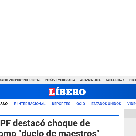
TARIO VS SPORTING CRISTAL
PERÚ VS VENEZUELA
ALIANZA LIMA
TABLA LIGA 1
FIC
UANO
F. INTERNACIONAL
DEPORTES
OCIO
ESTADOS UNIDOS
VIDE
FPF destacó choque de
omo "duelo de maestros"