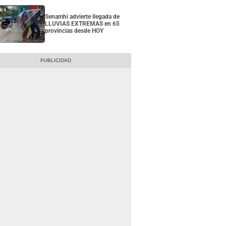
Senamhi advierte llegada de
LLUVIAS EXTREMAS en 65
provincias desde HOY