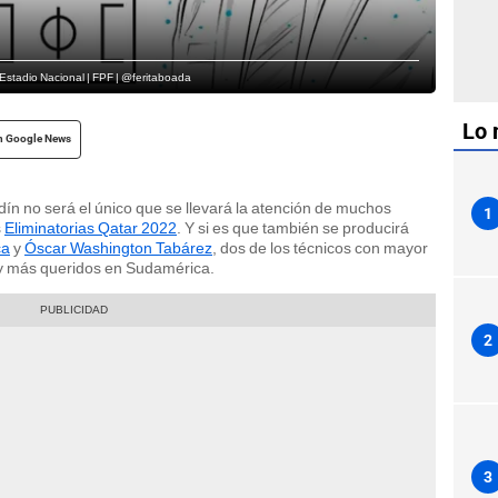
 Estadio Nacional | FPF | @feritaboada
Lo 
n Google News
ín no será el único que se llevará la atención de muchos
1
s
Eliminatorias Qatar 2022
. Y si es que también se producirá
ca
y
Óscar Washington Tabárez
, dos de los técnicos con mayor
l y más queridos en Sudamérica.
2
3