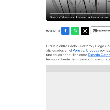
Gareca y Tabárez se enfrentarán por tercera vez en el
Siguenos e
COMPARTIR
El duelo entre Paolo Guerrero y Diego God
aficionados en el
Perú
vs.
Uruguay
por la
uno en los banquillos entre
Ricardo Gare
tiempo al frente de un selección naciona