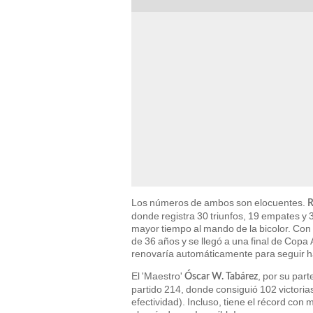
Los números de ambos son elocuentes.
R
donde registra 30 triunfos, 19 empates y 3
mayor tiempo al mando de la bicolor. Con é
de 36 años y se llegó a una final de Copa 
renovaría automáticamente para seguir ha
El 'Maestro'
, por su par
Óscar W. Tabárez
partido 214, donde consiguió 102 victoria
efectividad). Incluso, tiene el récord con