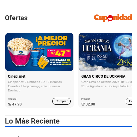
Ofertas
Cineplanet
GRAN CIRCO DE UCRANIA
Cineplanet: 2 Entradas 2D + 2 Bebidas
Gran Circo de Ucrania 2026: del 10 de Ju
Grandes + Pop corn gigante. Lunes a
31 de Agosto en el Jockey Club-Surco
Domingo
PRECIO
PRECIO
Comprar
Comp
S/
47.90
S/
32.00
Lo Más Reciente