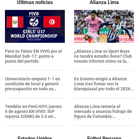
Últimas noticias
Alianza Lima
Perú vs Túnez EN VIVO por el
¿Alianza Lima vs Sport Boys
Mundial Sub-17: punto a
no tendrá estadio lleno? Club
punto del partido
rosado informó cómo va la
venta de entradas
Universitario empató 1-1 en
Ex Gremio elogió a Alianza
condición de local y generó
Lima tras firmar con la
preocupación en toda su
blanquiazul por todo el 2026:
hinchada
"Proyecto"
Temblor en Perú HOY, jueves
Alianza Lima remece el
6 de agosto EN VIVO: IGP
mercado y anuncia fichaje de
reporta SISMO de 5.0 en
figura de Colombia:
Junín AHORA
"Liderazgo y experiencia"
Estados Unidos
Fútbol Peruano