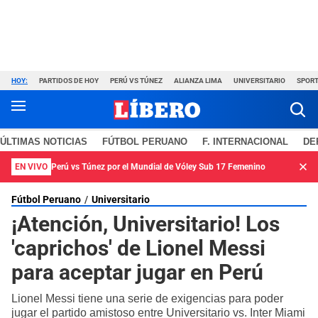
HOY:
PARTIDOS DE HOY
PERÚ VS TÚNEZ
ALIANZA LIMA
UNIVERSITARIO
SPORT
ÚLTIMAS NOTICIAS
FÚTBOL PERUANO
F. INTERNACIONAL
DE
EN VIVO
Perú vs Túnez por el Mundial de Vóley Sub 17 Femenino
Fútbol Peruano
Universitario
¡Atención, Universitario! Los
'caprichos' de Lionel Messi
para aceptar jugar en Perú
Lionel Messi tiene una serie de exigencias para poder
jugar el partido amistoso entre Universitario vs. Inter Miami