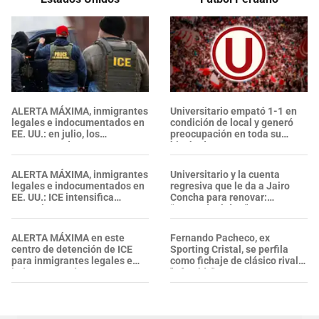
ALERTA MÁXIMA, inmigrantes
Universitario empató 1-1 en
legales e indocumentados en
condición de local y generó
EE. UU.: en julio, los
preocupación en toda su
ARRESTOS de ICE se
hinchada
intensificaron y alcanzaron su
nivel más alto
ALERTA MÁXIMA, inmigrantes
Universitario y la cuenta
legales e indocumentados en
regresiva que le da a Jairo
EE. UU.: ICE intensifica
Concha para renovar:
operativos en aeropuertos y
“Dependerá de..."
arresta a NUMEROSOS
EXTRANJEROS en un solo día
ALERTA MÁXIMA en este
Fernando Pacheco, ex
centro de detención de ICE
Sporting Cristal, se perfila
para inmigrantes legales e
como fichaje de clásico rival:
indocumentados en EE. UU.:
"Ofrecido"
SALVADOREÑO falleció tras
sufrir una "emergencia
médica"