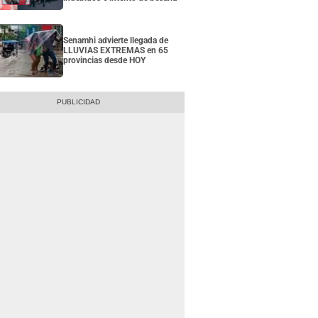
Senamhi advierte llegada de
LLUVIAS EXTREMAS en 65
provincias desde HOY