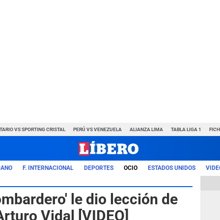
TARIO VS SPORTING CRISTAL
PERÚ VS VENEZUELA
ALIANZA LIMA
TABLA LIGA 1
FIC
UANO
F. INTERNACIONAL
DEPORTES
OCIO
ESTADOS UNIDOS
VIDE
ombardero' le dio lección de
Arturo Vidal [VIDEO]