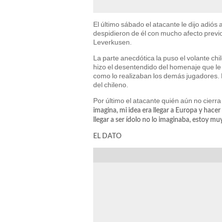
El último sábado el atacante le dijo adiós 
despidieron de él con mucho afecto previo
Leverkusen.
La parte anecdótica la puso el volante c
hizo el desentendido del homenaje que le 
como lo realizaban los demás jugadores. 
del chileno.
Por último el atacante quién aún no cierra
imagina, mi idea era llegar a Europa y hace
llegar a ser ídolo no lo imaginaba, estoy m
EL DATO