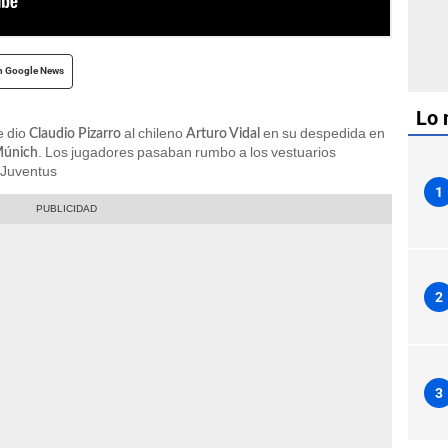
n Google News
Lo 
e dio
al chileno
en su despedida en
Claudio Pizarro
Arturo Vidal
. Los jugadores pasaban rumbo a los vestuarios
Múnich
x Juventus
1
2
3