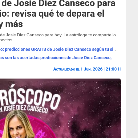
de Josie Diez Canseco para
io: revisa qué te depara el
 y más
 de
Josie Diez Canseco
para hoy. La astróloga te comparte lo
pectos.
Horóscopo de HOY, domingo 31 de mayo: predicciones GRATIS de Josie Diez Canseco según tu signo del zodiaco
Horóscopo del sábado 30 de mayo: estas son las acertadas predicciones de Josie Diez Canseco, según tu signo
Actualizado el 1 Jun. 2026 | 21:00 H