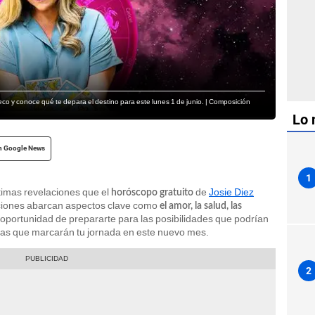
co y conoce qué te depara el destino para este lunes 1 de junio. | Composición
Lo 
n Google News
1
ltimas revelaciones que el
de
Josie Diez
horóscopo gratuito
cciones abarcan aspectos clave como
el amor, la salud, las
la oportunidad de prepararte para las posibilidades que podrían
ías que marcarán tu jornada en este nuevo mes.
2