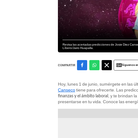
Revisa las acertadas predicciones de Josie Diez Canse
Líbero/Jairo Huapalla.
Siguenos e
COMPARTIR
Hoy, lunes 1 de junio, sumérgete en las ú
Canseco
tiene para ofrecerte. Las predi
, y te brindan 
finanzas y el ámbito laboral
presentarse en tu vida. Conoce las energ